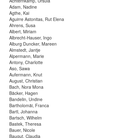
Achternkamp, Ursula
Adam, Nadine
Agthe, Kai
Aguirre Astonitas, Rut Elena
Ahrens, Susa
Albert, Miriam
Albrecht-Hauser, Ingo
Alburg Duncker, Mareen
Almstedt, Jantje
Alpermann, Marie
Antony, Charlotte
Aso, Sawa
Aufermann, Knut
August, Christian
Bach, Nora Mona
Bäcker, Hagen
Bandelin, Undine
Bartholomäi, Franca
Bartl, Johanna
Bartsch, Wilhelm
Bastek, Theresa
Bauer, Nicole
Baugut, Claudia