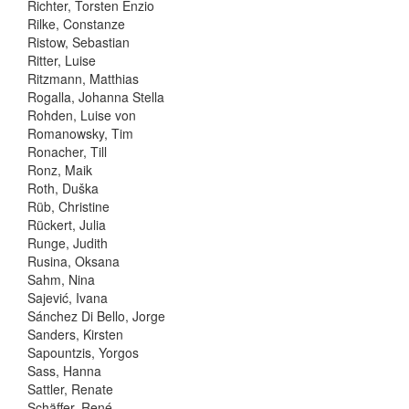
Richter, Torsten Enzio
Rilke, Constanze
Ristow, Sebastian
Ritter, Luise
Ritzmann, Matthias
Rogalla, Johanna Stella
Rohden, Luise von
Romanowsky, Tim
Ronacher, Till
Ronz, Maik
Roth, Duška
Rüb, Christine
Rückert, Julia
Runge, Judith
Rusina, Oksana
Sahm, Nina
Sajević, Ivana
Sánchez Di Bello, Jorge
Sanders, Kirsten
Sapountzis, Yorgos
Sass, Hanna
Sattler, Renate
Schäffer, René