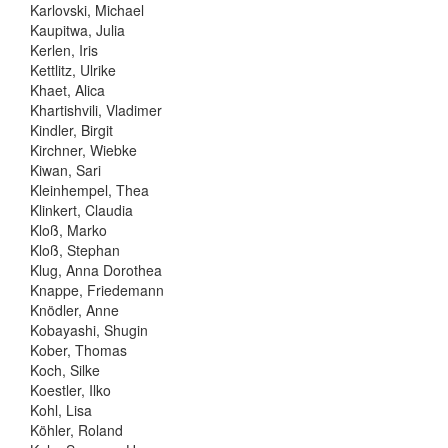
Karlovski, Michael
Kaupitwa, Julia
Kerlen, Iris
Kettlitz, Ulrike
Khaet, Alica
Khartishvili, Vladimer
Kindler, Birgit
Kirchner, Wiebke
Kiwan, Sari
Kleinhempel, Thea
Klinkert, Claudia
Kloß, Marko
Kloß, Stephan
Klug, Anna Dorothea
Knappe, Friedemann
Knödler, Anne
Kobayashi, Shugin
Kober, Thomas
Koch, Silke
Koestler, Ilko
Kohl, Lisa
Köhler, Roland