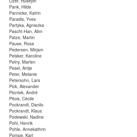
Özer, Hüseyin
Pank, Hilde
Pannicke, Katrin
Paradis, Yves
Partyka, Agniezka
Pascht-Han, Alim
Patze, Martin
Pause, Rosa
Pedersen, Mirjam
Peisker, Karoline
Pelny, Marlen
Pesel, Antje
Peter, Melanie
Petersohn, Lars
Pick, Alexander
Piontek, André
Pitois, Cécile
Pockrandt, Danilo
Pockrandt, Klaus
Podewski, Nadine
Pohl, Henrik
Pohle, Annekathrin
Pompe, Karl