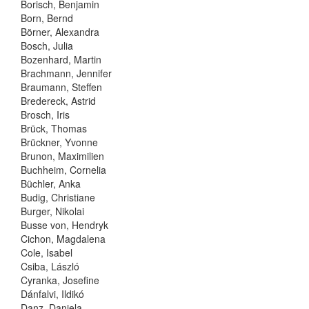
Borisch, Benjamin
Born, Bernd
Börner, Alexandra
Bosch, Julia
Bozenhard, Martin
Brachmann, Jennifer
Braumann, Steffen
Bredereck, Astrid
Brosch, Iris
Brück, Thomas
Brückner, Yvonne
Brunon, Maximilien
Buchheim, Cornelia
Büchler, Anka
Budig, Christiane
Burger, Nikolai
Busse von, Hendryk
Cichon, Magdalena
Cole, Isabel
Csiba, László
Cyranka, Josefine
Dánfalvi, Ildikó
Danz, Daniela