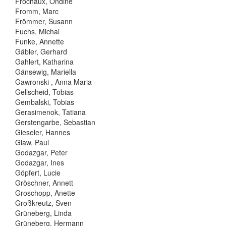
Frochaux, Ondine
Fromm, Marc
Frömmer, Susann
Fuchs, Michal
Funke, Annette
Gäbler, Gerhard
Gahlert, Katharina
Gänsewig, Mariella
Gawronski , Anna Maria
Gellscheid, Tobias
Gembalski, Tobias
Gerasimenok, Tatiana
Gerstengarbe, Sebastian
Gieseler, Hannes
Glaw, Paul
Godazgar, Peter
Godazgar, Ines
Göpfert, Lucie
Gröschner, Annett
Groschopp, Anette
Großkreutz, Sven
Grüneberg, Linda
Grüneberg, Hermann