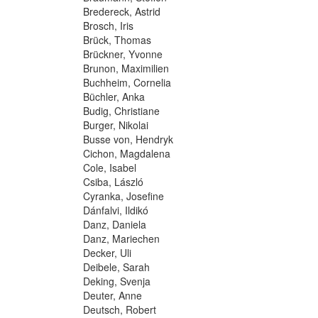
Bredereck, Astrid
Brosch, Iris
Brück, Thomas
Brückner, Yvonne
Brunon, Maximilien
Buchheim, Cornelia
Büchler, Anka
Budig, Christiane
Burger, Nikolai
Busse von, Hendryk
Cichon, Magdalena
Cole, Isabel
Csiba, László
Cyranka, Josefine
Dánfalvi, Ildikó
Danz, Daniela
Danz, Mariechen
Decker, Uli
Deibele, Sarah
Deking, Svenja
Deuter, Anne
Deutsch, Robert