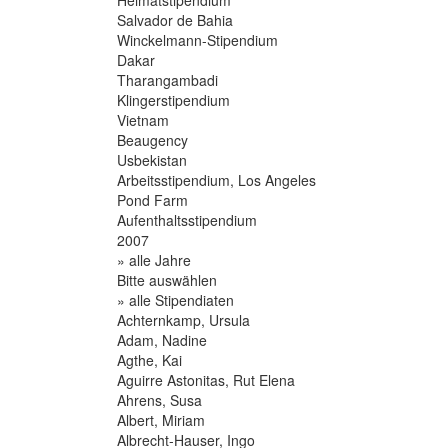
Salvador de Bahia
Winckelmann-Stipendium
Dakar
Tharangambadi
Klingerstipendium
Vietnam
Beaugency
Usbekistan
Arbeitsstipendium, Los Angeles
Pond Farm
Aufenthaltsstipendium
2007
» alle Jahre
Bitte auswählen
» alle Stipendiaten
Achternkamp, Ursula
Adam, Nadine
Agthe, Kai
Aguirre Astonitas, Rut Elena
Ahrens, Susa
Albert, Miriam
Albrecht-Hauser, Ingo