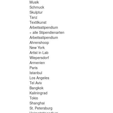
Musik
Schmuck
Skulptur
Tanz
Textilkunst
Arbeitsstipendium
» alle Stipendienarten
Arbeitsstipendium
Ahrenshoop
New York
Artist in Lab
Wiepersdorf
Armenien
Paris
Istanbul
Los Angeles
Tel Aviv
Bangkok
Kaliningrad
Tokio
Shanghai
St. Petersburg
Heimatstipendium