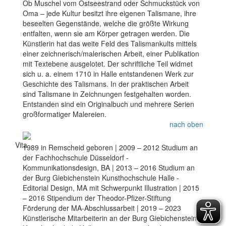
Ob Muschel vom Ostseestrand oder Schmuckstück von
Oma – jede Kultur besitzt ihre eigenen Talismane, ihre
beseelten Gegenstände, welche die größte Wirkung
entfalten, wenn sie am Körper getragen werden. Die
Künstlerin hat das weite Feld des Talismankults mittels
einer zeichnerisch/malerischen Arbeit, einer Publikation
mit Textebene ausgelotet. Der schriftliche Teil widmet
sich u. a. einem 1710 in Halle entstandenen Werk zur
Geschichte des Talismans. In der praktischen Arbeit
sind Talismane in Zeichnungen festgehalten worden.
Entstanden sind ein Originalbuch und mehrere Serien
großformatiger Malereien.
nach oben
Vita
1989 in Remscheid geboren | 2009 – 2012 Studium an
der Fachhochschule Düsseldorf -
Kommunikationsdesign, BA | 2013 – 2016 Studium an
der Burg Giebichenstein Kunsthochschule Halle -
Editorial Design, MA mit Schwerpunkt Illustration | 2015
– 2016 Stipendium der Theodor-Pfizer-Stiftung
Förderung der MA-Abschlussarbeit | 2019 – 2023
Künstlerische Mitarbeiterin an der Burg Giebichenstein