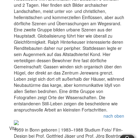
und 2 Tagen. Hier finden sich Bilder archaischer
Landschaften, meist unter vor- und christlichen,
hellenistischen und kommerziellen Einflüssen, aber auch
dörfliche Szenen und Überraschungen am Wegesrand.
Eine zweite Gruppe bilden urbane Szenen aus der
Hauptstadt. Globalisierung führt hier wie überall zu
Gleichförmigkeit. Ralph Hinterkeuser interessierte deren
Renditebauten daher nur peripher. Stattdessen legte er
sein Augenmerk auf das Altstadtviertel Kond. Hier
verteidigen dessen Bewohner ihre fast dörfliche
Gemeinschaft: Gassen winden sich organisch über den
Hügel, der direkt an das Zentrum Jerewans grenzt.
Leben zeigt sich dort oft außerhalb der Häuser, während
Neubautürme das karge, aber kommunikative Idyll von
allen Seiten bedrohen. Eine dritte Gruppe von
Fotografien zeigt Orte der Wissenschaften. Die
entstandenen Still-Leben zeigen die bescheidene wie
anspruchsvolle Arbeit an kleinsten Fortschritten.
nach oben
Vita
1959 in Bonn geboren | 1983–1988 Studium Foto/ Film-
Design bei Prof. Gottfried Jäger und Prof. Jörg Boström