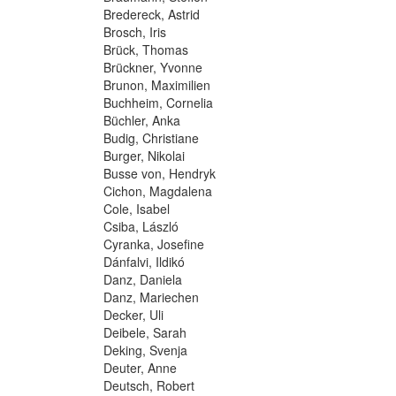
Bredereck, Astrid
Brosch, Iris
Brück, Thomas
Brückner, Yvonne
Brunon, Maximilien
Buchheim, Cornelia
Büchler, Anka
Budig, Christiane
Burger, Nikolai
Busse von, Hendryk
Cichon, Magdalena
Cole, Isabel
Csiba, László
Cyranka, Josefine
Dánfalvi, Ildikó
Danz, Daniela
Danz, Mariechen
Decker, Uli
Deibele, Sarah
Deking, Svenja
Deuter, Anne
Deutsch, Robert