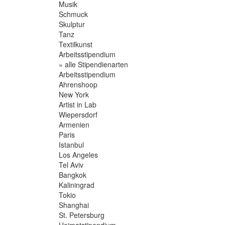
Musik
Schmuck
Skulptur
Tanz
Textilkunst
Arbeitsstipendium
» alle Stipendienarten
Arbeitsstipendium
Ahrenshoop
New York
Artist in Lab
Wiepersdorf
Armenien
Paris
Istanbul
Los Angeles
Tel Aviv
Bangkok
Kaliningrad
Tokio
Shanghai
St. Petersburg
Heimatstipendium