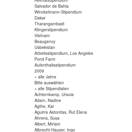
Salvador de Bahia
Winckelmann-Stipendium
Dakar
Tharangambadi
Klingerstipendium
Vietnam
Beaugency
Usbekistan
Arbeitsstipendium, Los Angeles
Pond Farm
Aufenthaltsstipendium
2009
» alle Jahre
Bitte auswählen
» alle Stipendiaten
Achternkamp, Ursula
Adam, Nadine
Agthe, Kai
Aguirre Astonitas, Rut Elena
Ahrens, Susa
Albert, Miriam
Albrecht-Hauser, Ingo