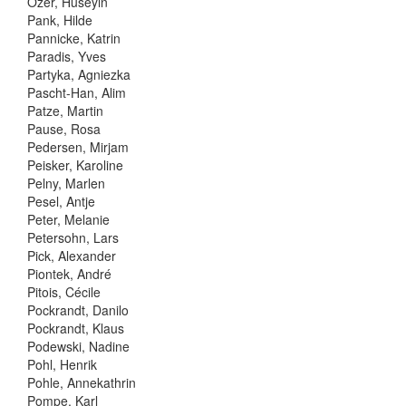
Özer, Hüseyin
Pank, Hilde
Pannicke, Katrin
Paradis, Yves
Partyka, Agniezka
Pascht-Han, Alim
Patze, Martin
Pause, Rosa
Pedersen, Mirjam
Peisker, Karoline
Pelny, Marlen
Pesel, Antje
Peter, Melanie
Petersohn, Lars
Pick, Alexander
Piontek, André
Pitois, Cécile
Pockrandt, Danilo
Pockrandt, Klaus
Podewski, Nadine
Pohl, Henrik
Pohle, Annekathrin
Pompe, Karl