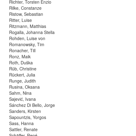
Richter, Torsten Enzio
Rilke, Constanze
Ristow, Sebastian
Ritter, Luise
Ritzmann, Matthias
Rogalla, Johanna Stella
Rohden, Luise von
Romanowsky, Tim
Ronacher, Till
Ronz, Maik
Roth, Duška
Rüb, Christine
Rückert, Julia
Runge, Judith
Rusina, Oksana
Sahm, Nina
Sajević, Ivana
Sánchez Di Bello, Jorge
Sanders, Kirsten
Sapountzis, Yorgos
Sass, Hanna
Sattler, Renate
Schäffer, René