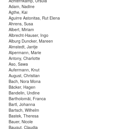
Achternkamp, Ursula
Adam, Nadine
Agthe, Kai
Aguirre Astonitas, Rut Elena
Ahrens, Susa
Albert, Miriam
Albrecht-Hauser, Ingo
Alburg Duncker, Mareen
Almstedt, Jantje
Alpermann, Marie
Antony, Charlotte
Aso, Sawa
Aufermann, Knut
August, Christian
Bach, Nora Mona
Bäcker, Hagen
Bandelin, Undine
Bartholomäi, Franca
Bartl, Johanna
Bartsch, Wilhelm
Bastek, Theresa
Bauer, Nicole
Baugut, Claudia