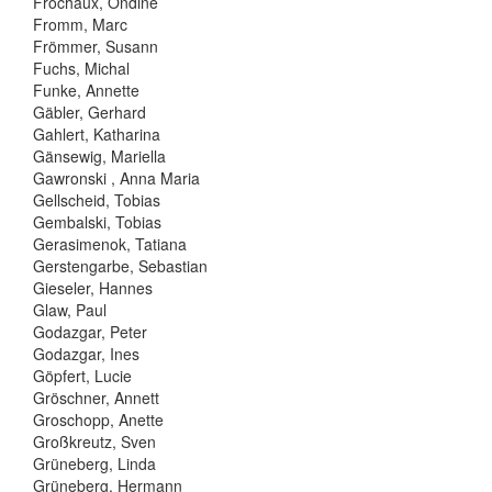
Frochaux, Ondine
Fromm, Marc
Frömmer, Susann
Fuchs, Michal
Funke, Annette
Gäbler, Gerhard
Gahlert, Katharina
Gänsewig, Mariella
Gawronski , Anna Maria
Gellscheid, Tobias
Gembalski, Tobias
Gerasimenok, Tatiana
Gerstengarbe, Sebastian
Gieseler, Hannes
Glaw, Paul
Godazgar, Peter
Godazgar, Ines
Göpfert, Lucie
Gröschner, Annett
Groschopp, Anette
Großkreutz, Sven
Grüneberg, Linda
Grüneberg, Hermann