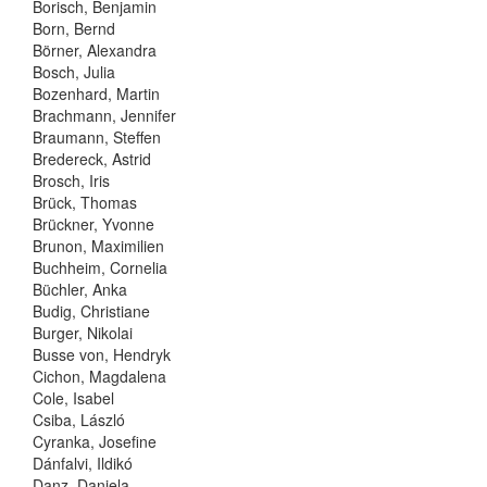
Borisch, Benjamin
Born, Bernd
Börner, Alexandra
Bosch, Julia
Bozenhard, Martin
Brachmann, Jennifer
Braumann, Steffen
Bredereck, Astrid
Brosch, Iris
Brück, Thomas
Brückner, Yvonne
Brunon, Maximilien
Buchheim, Cornelia
Büchler, Anka
Budig, Christiane
Burger, Nikolai
Busse von, Hendryk
Cichon, Magdalena
Cole, Isabel
Csiba, László
Cyranka, Josefine
Dánfalvi, Ildikó
Danz, Daniela