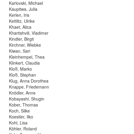
Karlovski, Michael
Kaupitwa, Julia
Kerlen, Iris
Kettlitz, Ulrike
Khaet, Alica
Khartishvili, Vladimer
Kindler, Birgit
Kirchner, Wiebke
Kiwan, Sari
Kleinhempel, Thea
Klinkert, Claudia
Kloß, Marko
Kloß, Stephan
Klug, Anna Dorothea
Knappe, Friedemann
Knödler, Anne
Kobayashi, Shugin
Kober, Thomas
Koch, Silke
Koestler, Ilko
Kohl, Lisa
Köhler, Roland