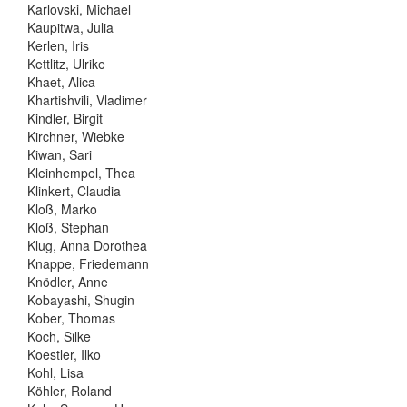
Karlovski, Michael
Kaupitwa, Julia
Kerlen, Iris
Kettlitz, Ulrike
Khaet, Alica
Khartishvili, Vladimer
Kindler, Birgit
Kirchner, Wiebke
Kiwan, Sari
Kleinhempel, Thea
Klinkert, Claudia
Kloß, Marko
Kloß, Stephan
Klug, Anna Dorothea
Knappe, Friedemann
Knödler, Anne
Kobayashi, Shugin
Kober, Thomas
Koch, Silke
Koestler, Ilko
Kohl, Lisa
Köhler, Roland