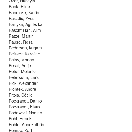
Özer, Hüseyin
Pank, Hilde
Pannicke, Katrin
Paradis, Yves
Partyka, Agniezka
Pascht-Han, Alim
Patze, Martin
Pause, Rosa
Pedersen, Mirjam
Peisker, Karoline
Pelny, Marlen
Pesel, Antje
Peter, Melanie
Petersohn, Lars
Pick, Alexander
Piontek, André
Pitois, Cécile
Pockrandt, Danilo
Pockrandt, Klaus
Podewski, Nadine
Pohl, Henrik
Pohle, Annekathrin
Pompe, Karl