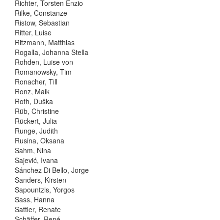
Richter, Torsten Enzio
Rilke, Constanze
Ristow, Sebastian
Ritter, Luise
Ritzmann, Matthias
Rogalla, Johanna Stella
Rohden, Luise von
Romanowsky, Tim
Ronacher, Till
Ronz, Maik
Roth, Duška
Rüb, Christine
Rückert, Julia
Runge, Judith
Rusina, Oksana
Sahm, Nina
Sajević, Ivana
Sánchez Di Bello, Jorge
Sanders, Kirsten
Sapountzis, Yorgos
Sass, Hanna
Sattler, Renate
Schäffer, René