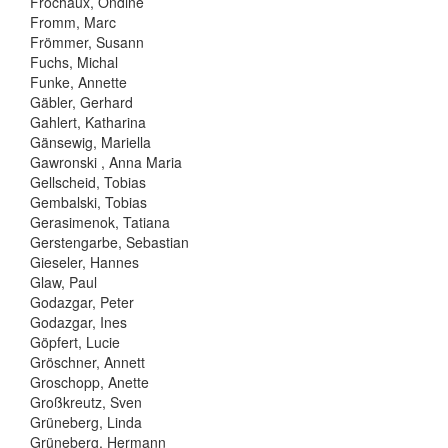
Frochaux, Ondine
Fromm, Marc
Frömmer, Susann
Fuchs, Michal
Funke, Annette
Gäbler, Gerhard
Gahlert, Katharina
Gänsewig, Mariella
Gawronski , Anna Maria
Gellscheid, Tobias
Gembalski, Tobias
Gerasimenok, Tatiana
Gerstengarbe, Sebastian
Gieseler, Hannes
Glaw, Paul
Godazgar, Peter
Godazgar, Ines
Göpfert, Lucie
Gröschner, Annett
Groschopp, Anette
Großkreutz, Sven
Grüneberg, Linda
Grüneberg, Hermann