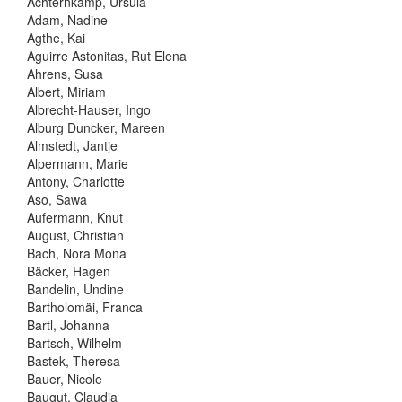
Achternkamp, Ursula
Adam, Nadine
Agthe, Kai
Aguirre Astonitas, Rut Elena
Ahrens, Susa
Albert, Miriam
Albrecht-Hauser, Ingo
Alburg Duncker, Mareen
Almstedt, Jantje
Alpermann, Marie
Antony, Charlotte
Aso, Sawa
Aufermann, Knut
August, Christian
Bach, Nora Mona
Bäcker, Hagen
Bandelin, Undine
Bartholomäi, Franca
Bartl, Johanna
Bartsch, Wilhelm
Bastek, Theresa
Bauer, Nicole
Baugut, Claudia