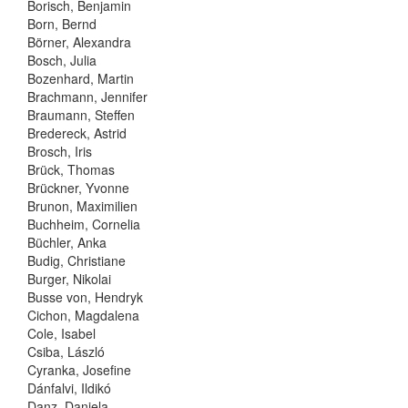
Borisch, Benjamin
Born, Bernd
Börner, Alexandra
Bosch, Julia
Bozenhard, Martin
Brachmann, Jennifer
Braumann, Steffen
Bredereck, Astrid
Brosch, Iris
Brück, Thomas
Brückner, Yvonne
Brunon, Maximilien
Buchheim, Cornelia
Büchler, Anka
Budig, Christiane
Burger, Nikolai
Busse von, Hendryk
Cichon, Magdalena
Cole, Isabel
Csiba, László
Cyranka, Josefine
Dánfalvi, Ildikó
Danz, Daniela