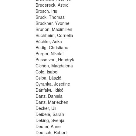
Bredereck, Astrid
Brosch, Iris
Brück, Thomas
Brückner, Yvonne
Brunon, Maximilien
Buchheim, Cornelia
Büchler, Anka
Budig, Christiane
Burger, Nikolai
Busse von, Hendryk
Cichon, Magdalena
Cole, Isabel
Csiba, László
Cyranka, Josefine
Dánfalvi, Ildikó
Danz, Daniela
Danz, Mariechen
Decker, Uli
Deibele, Sarah
Deking, Svenja
Deuter, Anne
Deutsch, Robert