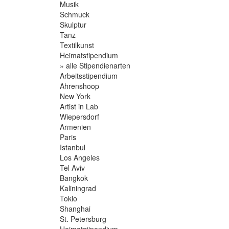
Musik
Schmuck
Skulptur
Tanz
Textilkunst
Heimatstipendium
» alle Stipendienarten
Arbeitsstipendium
Ahrenshoop
New York
Artist in Lab
Wiepersdorf
Armenien
Paris
Istanbul
Los Angeles
Tel Aviv
Bangkok
Kaliningrad
Tokio
Shanghai
St. Petersburg
Heimatstipendium