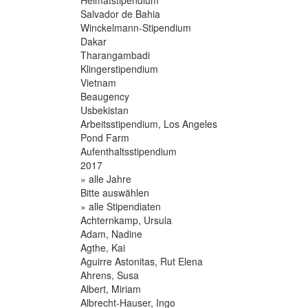
Salvador de Bahia
Winckelmann-Stipendium
Dakar
Tharangambadi
Klingerstipendium
Vietnam
Beaugency
Usbekistan
Arbeitsstipendium, Los Angeles
Pond Farm
Aufenthaltsstipendium
2017
» alle Jahre
Bitte auswählen
» alle Stipendiaten
Achternkamp, Ursula
Adam, Nadine
Agthe, Kai
Aguirre Astonitas, Rut Elena
Ahrens, Susa
Albert, Miriam
Albrecht-Hauser, Ingo