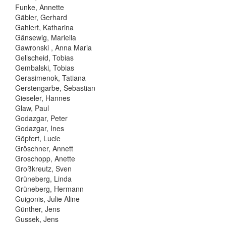
Funke, Annette
Gäbler, Gerhard
Gahlert, Katharina
Gänsewig, Mariella
Gawronski , Anna Maria
Gellscheid, Tobias
Gembalski, Tobias
Gerasimenok, Tatiana
Gerstengarbe, Sebastian
Gieseler, Hannes
Glaw, Paul
Godazgar, Peter
Godazgar, Ines
Göpfert, Lucie
Gröschner, Annett
Groschopp, Anette
Großkreutz, Sven
Grüneberg, Linda
Grüneberg, Hermann
Guigonis, Julie Aline
Günther, Jens
Gussek, Jens