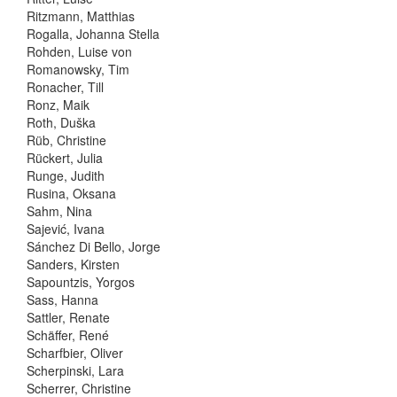
Ritzmann, Matthias
Rogalla, Johanna Stella
Rohden, Luise von
Romanowsky, Tim
Ronacher, Till
Ronz, Maik
Roth, Duška
Rüb, Christine
Rückert, Julia
Runge, Judith
Rusina, Oksana
Sahm, Nina
Sajević, Ivana
Sánchez Di Bello, Jorge
Sanders, Kirsten
Sapountzis, Yorgos
Sass, Hanna
Sattler, Renate
Schäffer, René
Scharfbier, Oliver
Scherpinski, Lara
Scherrer, Christine