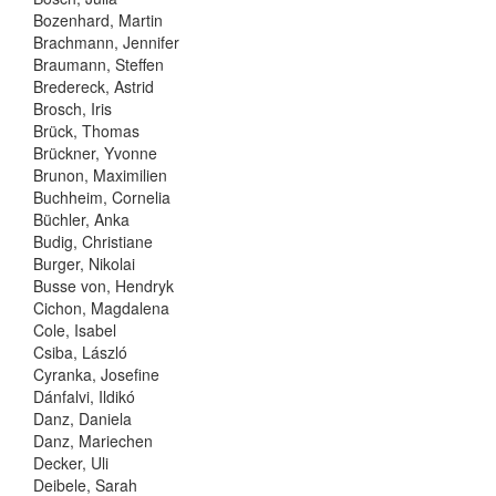
Bozenhard, Martin
Brachmann, Jennifer
Braumann, Steffen
Bredereck, Astrid
Brosch, Iris
Brück, Thomas
Brückner, Yvonne
Brunon, Maximilien
Buchheim, Cornelia
Büchler, Anka
Budig, Christiane
Burger, Nikolai
Busse von, Hendryk
Cichon, Magdalena
Cole, Isabel
Csiba, László
Cyranka, Josefine
Dánfalvi, Ildikó
Danz, Daniela
Danz, Mariechen
Decker, Uli
Deibele, Sarah