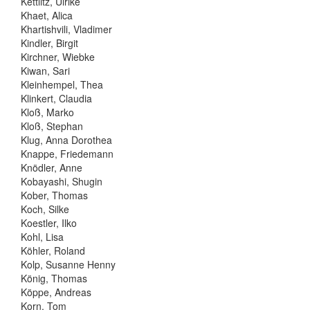
Kettlitz, Ulrike
Khaet, Alica
Khartishvili, Vladimer
Kindler, Birgit
Kirchner, Wiebke
Kiwan, Sari
Kleinhempel, Thea
Klinkert, Claudia
Kloß, Marko
Kloß, Stephan
Klug, Anna Dorothea
Knappe, Friedemann
Knödler, Anne
Kobayashi, Shugin
Kober, Thomas
Koch, Silke
Koestler, Ilko
Kohl, Lisa
Köhler, Roland
Kolp, Susanne Henny
König, Thomas
Köppe, Andreas
Korn, Tom