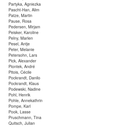
Partyka, Agniezka
Pascht-Han, Alim
Patze, Martin
Pause, Rosa
Pedersen, Mirjam
Peisker, Karoline
Pelny, Marlen
Pesel, Antje
Peter, Melanie
Petersohn, Lars
Pick, Alexander
Piontek, André
Pitois, Cécile
Pockrandt, Danilo
Pockrandt, Klaus
Podewski, Nadine
Pohl, Henrik
Pohle, Annekathrin
Pompe, Karl
Pook, Lasse
Pruschmann, Tina
Quitsch, Julian