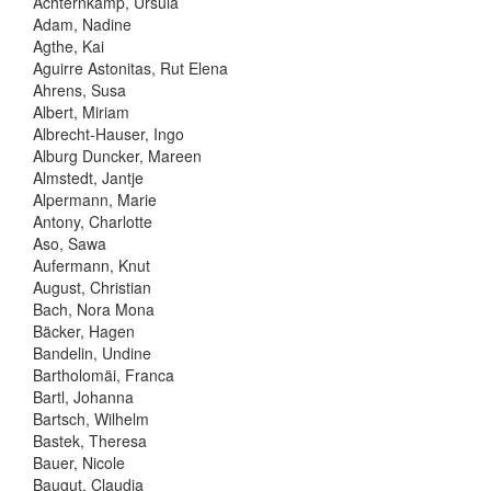
Achternkamp, Ursula
Adam, Nadine
Agthe, Kai
Aguirre Astonitas, Rut Elena
Ahrens, Susa
Albert, Miriam
Albrecht-Hauser, Ingo
Alburg Duncker, Mareen
Almstedt, Jantje
Alpermann, Marie
Antony, Charlotte
Aso, Sawa
Aufermann, Knut
August, Christian
Bach, Nora Mona
Bäcker, Hagen
Bandelin, Undine
Bartholomäi, Franca
Bartl, Johanna
Bartsch, Wilhelm
Bastek, Theresa
Bauer, Nicole
Baugut, Claudia