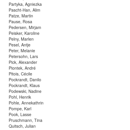
Partyka, Agniezka
Pascht-Han, Alim
Patze, Martin
Pause, Rosa
Pedersen, Mirjam
Peisker, Karoline
Pelny, Marlen
Pesel, Antje
Peter, Melanie
Petersohn, Lars
Pick, Alexander
Piontek, André
Pitois, Cécile
Pockrandt, Danilo
Pockrandt, Klaus
Podewski, Nadine
Pohl, Henrik
Pohle, Annekathrin
Pompe, Karl
Pook, Lasse
Pruschmann, Tina
Quitsch, Julian