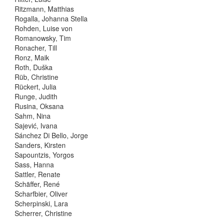
Ritzmann, Matthias
Rogalla, Johanna Stella
Rohden, Luise von
Romanowsky, Tim
Ronacher, Till
Ronz, Maik
Roth, Duška
Rüb, Christine
Rückert, Julia
Runge, Judith
Rusina, Oksana
Sahm, Nina
Sajević, Ivana
Sánchez Di Bello, Jorge
Sanders, Kirsten
Sapountzis, Yorgos
Sass, Hanna
Sattler, Renate
Schäffer, René
Scharfbier, Oliver
Scherpinski, Lara
Scherrer, Christine