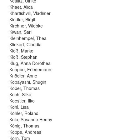
Kettlitz, Ulrike
Khaet, Alica
Khartishvili, Vladimer
Kindler, Birgit
Kirchner, Wiebke
Kiwan, Sari
Kleinhempel, Thea
Klinkert, Claudia
Kloß, Marko
Kloß, Stephan
Klug, Anna Dorothea
Knappe, Friedemann
Knödler, Anne
Kobayashi, Shugin
Kober, Thomas
Koch, Silke
Koestler, Ilko
Kohl, Lisa
Köhler, Roland
Kolp, Susanne Henny
König, Thomas
Köppe, Andreas
Korn, Tom