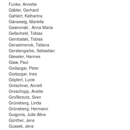
Funke, Annette
Gäbler, Gerhard
Gahlert, Katharina
Gänsewig, Mariella
Gawronski , Anna Maria
Gellscheid, Tobias
Gembalski, Tobias
Gerasimenok, Tatiana
Gerstengarbe, Sebastian
Gieseler, Hannes
Glaw, Paul
Godazgar, Peter
Godazgar, Ines
Göpfert, Lucie
Gröschner, Annett
Groschopp, Anette
Großkreutz, Sven
Grüneberg, Linda
Grüneberg, Hermann
Guigonis, Julie Aline
Günther, Jens
Gussek, Jens