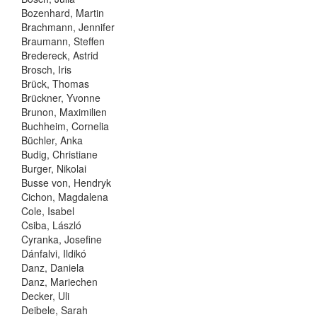
Bozenhard, Martin
Brachmann, Jennifer
Braumann, Steffen
Bredereck, Astrid
Brosch, Iris
Brück, Thomas
Brückner, Yvonne
Brunon, Maximilien
Buchheim, Cornelia
Büchler, Anka
Budig, Christiane
Burger, Nikolai
Busse von, Hendryk
Cichon, Magdalena
Cole, Isabel
Csiba, László
Cyranka, Josefine
Dánfalvi, Ildikó
Danz, Daniela
Danz, Mariechen
Decker, Uli
Deibele, Sarah