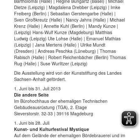
Bartholomäi (Halle) | Regine Bungartz (Basel) | Michael
Dietze (Leipzig) | Magdalena Drebber (Leipzig) | Imke
Freiberg (Berlin) | Sebastian Gerstengarbe (Halle) |
Sven Großkreutz (Halle) | Nancy Jahns (Halle) | Michael
Krenz (Halle) | Annette Kuhl (Berlin) | Mandy Kunze |
(Leipzig) Hans-Wulf Kunze (Magdeburg) Matthias
Ludwig (Leipzig) Ute Lohse (Halle) | Emanuel Mathias
(Leipzig) | Jana Mertens (Halle) | Ulrike Mundt
(Dresden) | Andreas Peschka (Lüneburg) | Thomas
Rabisch (Halle) | Robert Reichenbächer (Berlin) Thomas
Rug (Halle) | Suse Wurlitzer (Leipzig)
Die Ausstellung wird von der Kunststiftung des Landes
Sachsen-Anhalt gefördert.
1. Juni bis 31. Juli 2013
Die andere Seite
Im Bürohochhaus der ehemaligen Technischen
Gebäudeausrüstung (TGA), 2. Etage
Sieverstorstr. 32-33 |
39116 Magdeburg
1. Juni bis 28. Juli
Kunst- und Kulturfestival Mystique
Auf dem Gelände der ehemaligen Bördebrauerei und im