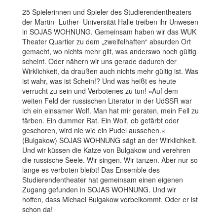
25 Spielerinnen und Spieler des Studierendentheaters
der Martin- Luther- Universität Halle treiben ihr Unwesen
in SOJAS WOHNUNG. Gemeinsam haben wir das WUK
Theater Quartier zu dem „zweifelhaften“ absurden Ort
gemacht, wo nichts mehr gilt, was anderswo noch gültig
scheint. Oder nähern wir uns gerade dadurch der
Wirklichkeit, da draußen auch nichts mehr gültig ist. Was
ist wahr, was ist Schein!? Und was heißt es heute
verrucht zu sein und Verbotenes zu tun! »Auf dem
weiten Feld der russischen Literatur in der UdSSR war
ich ein einsamer Wolf. Man hat mir geraten, mein Fell zu
färben. Ein dummer Rat. Ein Wolf, ob gefärbt oder
geschoren, wird nie wie ein Pudel aussehen.«
(Bulgakow) SOJAS WOHNUNG sägt an der Wirklichkeit.
Und wir küssen die Katze von Bulgakow und verehren
die russische Seele. Wir singen. Wir tanzen. Aber nur so
lange es verboten bleibt! Das Ensemble des
Studierendentheater hat gemeinsam einen eigenen
Zugang gefunden in SOJAS WOHNUNG. Und wir
hoffen, dass Michael Bulgakow vorbeikommt. Oder er ist
schon da!