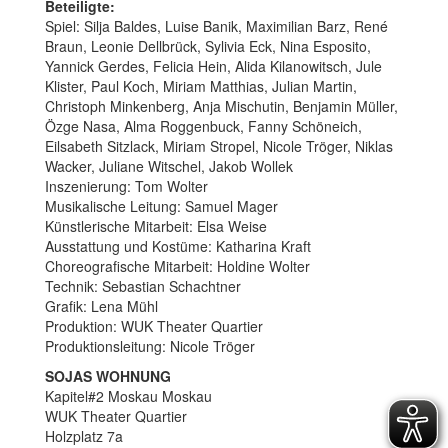
Beteiligte:
Spiel: Silja Baldes, Luise Banik, Maximilian Barz, René
Braun, Leonie Dellbrück, Sylivia Eck, Nina Esposito,
Yannick Gerdes, Felicia Hein, Alida Kilanowitsch, Jule
Klister, Paul Koch, Miriam Matthias, Julian Martin,
Christoph Minkenberg, Anja Mischutin, Benjamin Müller,
Özge Nasa, Alma Roggenbuck, Fanny Schöneich,
Eilsabeth Sitzlack, Miriam Stropel, Nicole Tröger, Niklas
Wacker, Juliane Witschel, Jakob Wollek
Inszenierung: Tom Wolter
Musikalische Leitung: Samuel Mager
Künstlerische Mitarbeit: Elsa Weise
Ausstattung und Kostüme: Katharina Kraft
Choreografische Mitarbeit: Holdine Wolter
Technik: Sebastian Schachtner
Grafik: Lena Mühl
Produktion: WUK Theater Quartier
Produktionsleitung: Nicole Tröger
SOJAS WOHNUNG
Kapitel#2 Moskau Moskau
WUK Theater Quartier
Holzplatz 7a