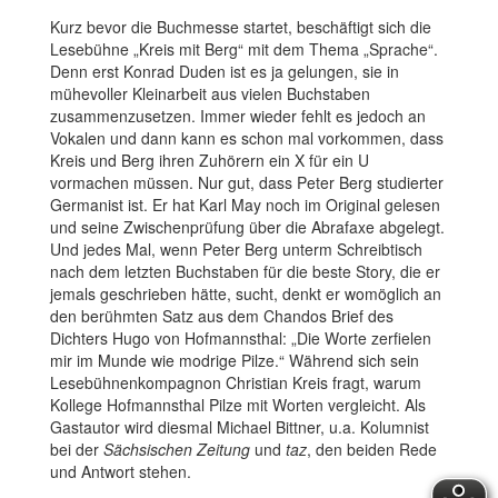
Kurz bevor die Buchmesse startet, beschäftigt sich die
Lesebühne „Kreis mit Berg“ mit dem Thema „Sprache“.
Denn erst Konrad Duden ist es ja gelungen, sie in
mühevoller Kleinarbeit aus vielen Buchstaben
zusammenzusetzen. Immer wieder fehlt es jedoch an
Vokalen und dann kann es schon mal vorkommen, dass
Kreis und Berg ihren Zuhörern ein X für ein U
vormachen müssen. Nur gut, dass Peter Berg studierter
Germanist ist. Er hat Karl May noch im Original gelesen
und seine Zwischenprüfung über die Abrafaxe abgelegt.
Und jedes Mal, wenn Peter Berg unterm Schreibtisch
nach dem letzten Buchstaben für die beste Story, die er
jemals geschrieben hätte, sucht, denkt er womöglich an
den berühmten Satz aus dem Chandos Brief des
Dichters Hugo von Hofmannsthal: „Die Worte zerfielen
mir im Munde wie modrige Pilze.“ Während sich sein
Lesebühnenkompagnon Christian Kreis fragt, warum
Kollege Hofmannsthal Pilze mit Worten vergleicht. Als
Gastautor wird diesmal Michael Bittner, u.a. Kolumnist
bei der
Sächsischen Zeitung
und
taz
, den beiden Rede
und Antwort stehen.