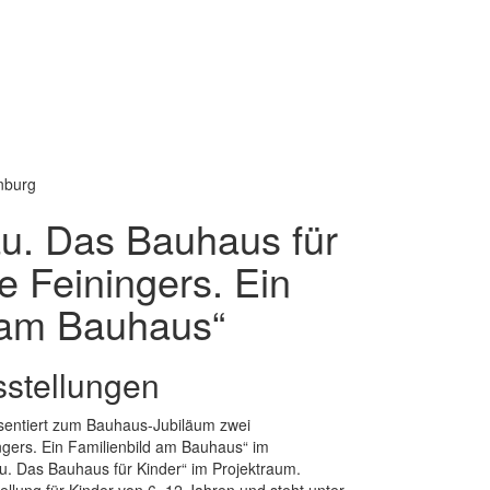
inburg
lau. Das Bauhaus für
e Feiningers. Ein
 am Bauhaus“
stellungen
äsentiert zum Bauhaus-Jubiläum zwei
ngers. Ein Familienbild am Bauhaus“ im
au. Das Bauhaus für Kinder“ im Projektraum.
stellung für Kinder von 6–12 Jahren und steht unter