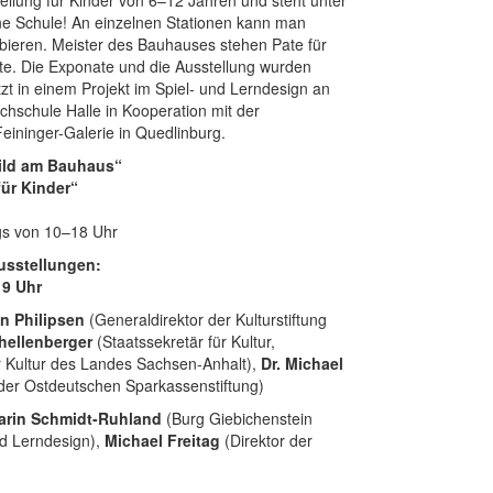
e Schule! An einzelnen Stationen kann man
bieren. Meister des Bauhauses stehen Pate für
ate. Die Exponate und die Ausstellung wurden
tzt in einem Projekt im Spiel- und Lerndesign an
chschule Halle in Kooperation mit der
ininger-Galerie in Quedlinburg.
bild am Bauhaus“
für Kinder“
gs von 10–18 Uhr
usstellungen:
19 Uhr
an Philipsen
(Generaldirektor der Kulturstiftung
hellenberger
(Staatssekretär für Kultur,
ür Kultur des Landes Sachsen-Anhalt),
Dr. Michael
 der Ostdeutschen Sparkassenstiftung)
Karin Schmidt-Ruhland
(Burg Giebichenstein
nd Lerndesign),
Michael Freitag
(Direktor der