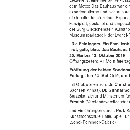
dem Motto: Das Bauhaus war ein
experimentieren und sich auspro
die Inhalte der einzelnen Expon
konzipiert, gestaltet und umgese
der Burg Giebichenstein Kunstho
Museumspädagogik der Lyonel-Fe
„Die Feiningers. Ein Familien
„rot, gelb, blau. Das Bauhaus 
25. Mai bis 13. Oktober 2019
Öffnungszeiten: Mi–Mo & feierta
Eröffnung der beiden Sondera
Freitag, den 24. Mai 2019, um 
mit Grußworten von:
Dr. Christi
Sachsen-Anhalt),
Dr. Gunnar Sc
Staatskanzlei und Ministerium f
Ermrich
(Vorstandsvorsitzender
und Einführungen durch:
Prof. 
Kunsthochschule Halle, Spiel- u
Lyonel-Feininger-Galerie)