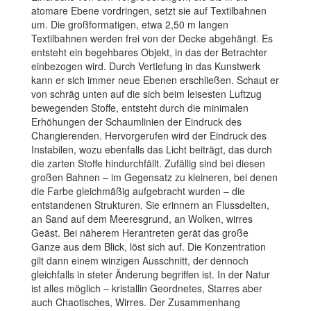
atomare Ebene vordringen, setzt sie auf Textilbahnen
um. Die großformatigen, etwa 2,50 m langen
Textilbahnen werden frei von der Decke abgehängt. Es
entsteht ein begehbares Objekt, in das der Betrachter
einbezogen wird. Durch Vertiefung in das Kunstwerk
kann er sich immer neue Ebenen erschließen. Schaut er
von schräg unten auf die sich beim leisesten Luftzug
bewegenden Stoffe, entsteht durch die minimalen
Erhöhungen der Schaumlinien der Eindruck des
Changierenden. Hervorgerufen wird der Eindruck des
Instabilen, wozu ebenfalls das Licht beiträgt, das durch
die zarten Stoffe hindurchfällt. Zufällig sind bei diesen
großen Bahnen – im Gegensatz zu kleineren, bei denen
die Farbe gleichmäßig aufgebracht wurden – die
entstandenen Strukturen. Sie erinnern an Flussdelten,
an Sand auf dem Meeresgrund, an Wolken, wirres
Geäst. Bei näherem Herantreten gerät das große
Ganze aus dem Blick, löst sich auf. Die Konzentration
gilt dann einem winzigen Ausschnitt, der dennoch
gleichfalls in steter Änderung begriffen ist. In der Natur
ist alles möglich – kristallin Geordnetes, Starres aber
auch Chaotisches, Wirres. Der Zusammenhang