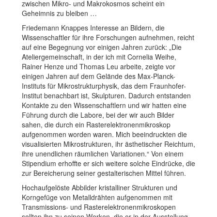
zwischen Mikro- und Makrokosmos scheint ein
Geheimnis zu bleiben …
Friedemann Knappes
Interesse an Bildern, die
Wissenschaftler für ihre Forschungen aufnehmen, reicht
auf eine Begegnung vor einigen Jahren zurück: „Die
Ateliergemeinschaft, in der ich mit Cornelia Weihe,
Rainer Henze und Thomas Leu arbeite, zeigte vor
einigen Jahren auf dem Gelände des Max-Planck-
Instituts für Mikrostrukturphysik, das dem Fraunhofer-
Institut benachbart ist, Skulpturen. Dadurch entstanden
Kontakte zu den Wissenschaftlern und wir hatten eine
Führung durch die Labore, bei der wir auch Bilder
sahen, die durch ein Rasterelektronenmikroskop
aufgenommen worden waren. Mich beeindruckten die
visualisierten Mikrostrukturen, ihr ästhetischer Reichtum,
ihre unendlichen räumlichen Variationen.“ Von einem
Stipendium erhoffte er sich weitere solche Eindrücke, die
zur Bereicherung seiner gestalterischen Mittel führen.
Hochaufgelöste Abbilder kristalliner Strukturen und
Korngefüge von Metalldrähten aufgenommen mit
Transmissions- und Rasterelektronenmikroskopen
sollten ihn zu seinen Werken, die er in der Ausstellung