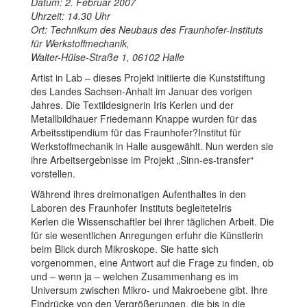
Datum: 2. Februar 2007
Uhrzeit: 14.30 Uhr
Ort: Technikum des Neubaus des Fraunhofer-Instituts
für Werkstoffmechanik,
Walter-Hülse-Straße 1, 06102 Halle
Artist in Lab – dieses Projekt initiierte die Kunststiftung
des Landes Sachsen-Anhalt im Januar des vorigen
Jahres. Die Textildesignerin Iris Kerlen und der
Metallbildhauer Friedemann Knappe wurden für das
Arbeitsstipendium für das Fraunhofer?Institut für
Werkstoffmechanik in Halle ausgewählt. Nun werden sie
ihre Arbeitsergebnisse im Projekt „Sinn-es-transfer“
vorstellen.
Während ihres dreimonatigen Aufenthaltes in den
Laboren des Fraunhofer Instituts begleitete
Iris
Kerlen
die Wissenschaftler bei ihrer täglichen Arbeit. Die
für sie wesentlichen Anregungen erfuhr die Künstlerin
beim Blick durch Mikroskope. Sie hatte sich
vorgenommen, eine Antwort auf die Frage zu finden, ob
und – wenn ja – welchen Zusammenhang es im
Universum zwischen Mikro- und Makroebene gibt. Ihre
Eindrücke von den Vergrößerungen, die bis in die