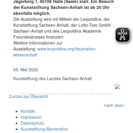
Jägerberg 1, 06108 Halle (Saale) statt. Ein Besuch
der Kunststiftung Sachsen-Anhalt ist ab 20 Uhr
ebenfalls möglich.
Die Ausstellung wird mit Mitteln der Leopoldina, der
Kunststiftung Sachsen-Anhalt, der Lotto-Toto GmbH
Sachsen-Anhalt und des Leopoldina Akademie
Freundeskreises finanziert.
Weitere Informationen zur
Ausstellung:
www.leopoldina.org/faszination-
wissenschaft
05. Mai 2022
Kunststiftung des Landes Sachsen-Anhalt
Das Kampagnenmotiv zeigt die Wissenschaftlerin Prof. Dr. Ant­je Boe­ti­us (Foto:
Zurück zur Übersicht
Herlinde Koelbl)
nach oben
Kontakt
Impressum
Datenschutz
Kunststiftung-Barrierefrei