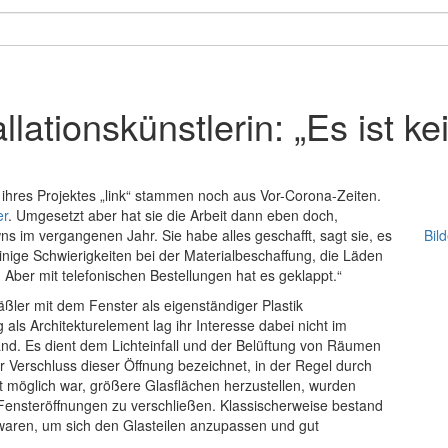
allationskünstlerin: „Es ist k
ihres Projektes „link“ stammen noch aus Vor-Corona-Zeiten.
er
. Umgesetzt aber hat sie die Arbeit dann eben doch,
s im vergangenen Jahr. Sie habe alles geschafft, sagt sie, es
Bil
inige Schwierigkeiten bei der Materialbeschaffung, die Läden
. Aber mit telefonischen Bestellungen hat es geklappt.“
ßler mit dem Fenster als eigenständiger Plastik
als Architekturelement lag ihr Interesse dabei nicht im
Wand. Es dient dem Lichteinfall und der Belüftung von Räumen
r Verschluss dieser Öffnung bezeichnet, in der Regel durch
ht möglich war, größere Glasflächen herzustellen, wurden
ensteröffnungen zu verschließen. Klassischerweise bestand
 waren, um sich den Glasteilen anzupassen und gut