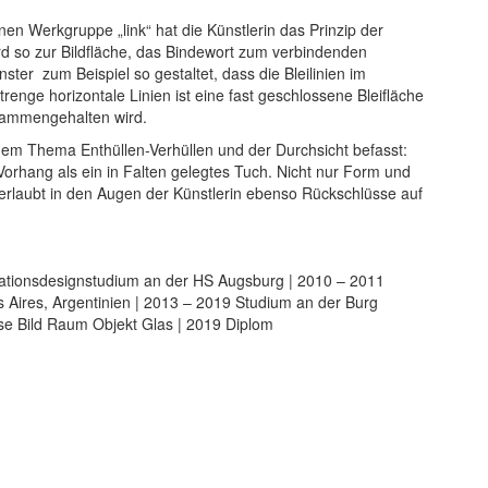
en Werkgruppe „link“ hat die Künstlerin das Prinzip der
d so zur Bildfläche, das Bindewort zum verbindenden
ster zum Beispiel so gestaltet, dass die Bleilinien im
enge horizontale Linien ist eine fast geschlossene Bleifläche
sammengehalten wird.
t dem Thema Enthüllen-Verhüllen und der Durchsicht befasst:
Vorhang als ein in Falten gelegtes Tuch. Nicht nur Form und
r erlaubt in den Augen der Künstlerin ebenso Rückschlüsse auf
ationsdesignstudium an der HS Augsburg | 2010 – 2011
 Aires, Argentinien | 2013 – 2019 Studium an der Burg
sse Bild Raum Objekt Glas | 2019 Diplom