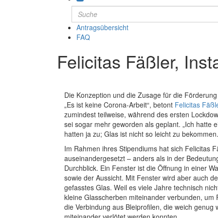
Antragsübersicht
FAQ
Felicitas Fäßler, Inst
Die Konzeption und die Zusage für die Förderung 
„Es ist keine Corona-Arbeit“, betont
Felicitas Fäßl
zumindest teilweise, während des ersten Lockdown
sei sogar mehr geworden als geplant. „Ich hatte e
hatten ja zu; Glas ist nicht so leicht zu bekommen
Im Rahmen ihres Stipendiums hat sich Felicitas Fä
auseinandergesetzt – anders als in der Bedeutung 
Durchblick. Ein Fenster ist die Öffnung in einer 
sowie der Aussicht. Mit Fenster wird aber auch de
gefasstes Glas. Weil es viele Jahre technisch nic
kleine Glasscherben miteinander verbunden, um F
die Verbindung aus Bleiprofilen, die weich genug
miteinander verlötet werden konnten.