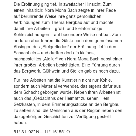
Die Eröffnung ging tief. In zweifacher Hinsicht. Zum
einen inhaltlich: Nora Mona Bach zeigte in ihrer Rede
auf berührende Weise ihre ganz persönlichen
Verbindungen zum Thema Bergbau auf und machte
damit ihre Arbeiten – groß- und kleinformatige
Kohlezeichnungen – auf besondere Weise nahbar. Zum
anderen aber fuhren die Gäste nach dem gemeinsamen
Absingen des „Steigerliedes“ der Eröffnung tief in den
Schacht ein – und durften dort ein kleines,
nachgestelltes „Atelier“ von Nora Mona Bach nebst einer
ihrer großen Arbeiten besichtigten. Eine Führung durch
das Bergwerk, Glühwein und Stollen gab es noch dazu.
Für ihre Arbeiten hat die Künstlerin nicht nur Kohle,
sondern auch Material verwendet, das eigens dafür aus
dem Schacht geborgen wurde. Neben ihren Arbeiten ist
auch das „Gedächtnis der Heimat“ zu sehen – ein
Setzkasten, in dem Erinnerungsstücke an den Bergbau
zu sehen sind, die Menschen aus der Region neben den
dazugehörigen Geschichten zur Verfügung gestellt
haben.
51° 31’ 02” N – 11° 16’ 55” O