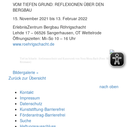
VOM TIEFEN GRUND: REFLEXIONEN ÜBER DEN
BERGBAU
15. November 2021 bis 13. Februar 2022
ErlebnisZentrum Bergbau Röhrigschacht
Lehde 17 – 06526 Sangerhausen, OT Wettelrode
Öffnungszeiten: Mi–So 10 – 16 Uhr
www.roehrigschacht.de
Tief im Schacht: Atelierausschnitt und Kunstwerk von Nora Mona Bach (Foto: M.
Ritzmann)
Bildergalerie »
Zurück zur Übersicht
nach oben
Kontakt
Impressum
Datenschutz
Kunststiftung-Barrierefrei
Förderantrag-Barrierefrei
Suche
Haftungsausschluss