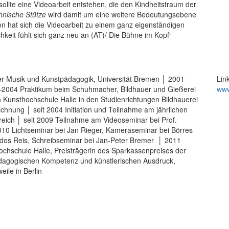
ollte eine Videoarbeit entstehen, die den Kindheitstraum der
hnische Stütze
wird damit um eine weitere Bedeutungsebene
en hat sich die Videoarbeit zu einem ganz eigenständigen
chkeit fühlt sich ganz neu an (AT)/ Die Bühne im Kopf“
 Musik-und Kunstpädagogik, Universität Bremen │ 2001–
Lin
–2004 Praktikum beim Schuhmacher, Bildhauer und Gießerei
www
Kunsthochschule Halle in den Studienrichtungen Bildhauerei
chnung │ seit 2004 Initiation und Teilnahme am jährlichen
reich │ seit 2009 Teilnahme am Videoseminar bei Prof.
010 Lichtseminar bei Jan Rieger, Kameraseminar bei Börres
 dos Reis, Schreibseminar bei Jan-Peter Bremer │ 2011
ochschule Halle, Preisträgerin des Sparkassenpreises der
dagogischen Kompetenz und künstlerischen Ausdruck,
eile in Berlin