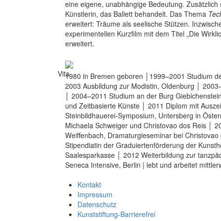
eine eigene, unabhängige Bedeutung. Zusätzlich s
Künstlerin, das Ballett behandelt. Das Thema
Tec
erweitert: Träume als seelische Stützen. Inzwisch
experimentellen Kurzfilm mit dem Titel „Die Wirkli
erweitert.
Vita
1980 in Bremen geboren │1999–2001 Studium der
2003 Ausbildung zur Modistin, Oldenburg │ 2003
│ 2004–2011 Studium an der Burg Giebichenstein 
und Zeitbasierte Künste │ 2011 Diplom mit Auszei
Steinbildhauerei-Symposium, Untersberg in Öster
Michaela Schweiger und Christovao dos Reis │ 2
Weiffenbach, Dramaturgieseminar bei Christovao
Stipendiatin der Graduiertenförderung der Kunsth
Saalesparkasse │ 2012 Weiterbildung zur tanzpä
Seneca Intensive, Berlin | lebt und arbeitet mittlerw
Kontakt
Impressum
Datenschutz
Kunststiftung-Barrierefrei