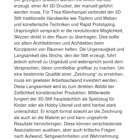
erzeugt, einer Art 3D-Drucker, der manuell geführt
werden muss. Für Thea Kleinhempel verbindet der 3D-
Stift traditionelle Handwerke wie Töpfern und Weben
und künstlerische Techniken und Rapid Prototyping.
Ursprünglich versprach er die revolutionäre Möglichkeit,
Skizzen direkt in den Raum zu übertragen. Dies sollte
vor allem Architektinnen und Architekten beim
Konzipieren von Räumen helfen. Die Ungenauigkeit und
Langsamkeit des Strichs, den der Stift erzeugt, führt
jedoch schnell zu Ungeduld und widerspricht somit dem
Versprechen, Ideen unmittelbar greifbar zu machen. Um
eine bestimmte Qualität einer „Zeichnung“ zu erreichen,
muss ein gewisser Arbeitsaufwand investiert werden.
Diese Langsamkeit wird so zum direkten Abbild der
Zeitlichkeit künstlerischer Produktion. Mittlerweile
fungiert der 3D-Stift hauptsächlich als Spielzeug für
Kinder oder als Hobby-Utensil und wird hierbei stark
unterschätzt. Er knüpft formal sowohl an die Zeichnung
als auch an die Malerei an und kann ungeahnte
Resultate hervorbringen. Diese können verschiedenste
Assoziationen auslösen, aber auch kritische Fragen
nach Aufwand, Sehgewohnheiten und Wahrnehmung