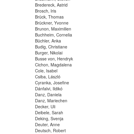
Bredereck, Astrid
Brosch, Iris
Brück, Thomas
Brückner, Yvonne
Brunon, Maximilien
Buchheim, Cornelia
Büchler, Anka
Budig, Christiane
Burger, Nikolai
Busse von, Hendryk
Cichon, Magdalena
Cole, Isabel
Csiba, László
Cyranka, Josefine
Dánfalvi, Ildikó
Danz, Daniela
Danz, Mariechen
Decker, Uli
Deibele, Sarah
Deking, Svenja
Deuter, Anne
Deutsch, Robert