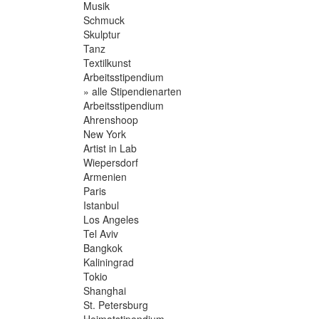
Musik
Schmuck
Skulptur
Tanz
Textilkunst
Arbeitsstipendium
» alle Stipendienarten
Arbeitsstipendium
Ahrenshoop
New York
Artist in Lab
Wiepersdorf
Armenien
Paris
Istanbul
Los Angeles
Tel Aviv
Bangkok
Kaliningrad
Tokio
Shanghai
St. Petersburg
Heimatstipendium