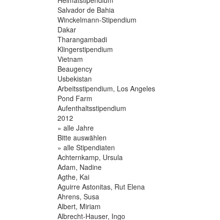
Salvador de Bahia
Winckelmann-Stipendium
Dakar
Tharangambadi
Klingerstipendium
Vietnam
Beaugency
Usbekistan
Arbeitsstipendium, Los Angeles
Pond Farm
Aufenthaltsstipendium
2012
» alle Jahre
Bitte auswählen
» alle Stipendiaten
Achternkamp, Ursula
Adam, Nadine
Agthe, Kai
Aguirre Astonitas, Rut Elena
Ahrens, Susa
Albert, Miriam
Albrecht-Hauser, Ingo