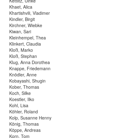
Kettlitz, Ulrike
Khaet, Alica
Khartishvili, Vladimer
Kindler, Birgit
Kirchner, Wiebke
Kiwan, Sari
Kleinhempel, Thea
Klinkert, Claudia
Kloß, Marko
Kloß, Stephan
Klug, Anna Dorothea
Knappe, Friedemann
Knödler, Anne
Kobayashi, Shugin
Kober, Thomas
Koch, Silke
Koestler, Ilko
Kohl, Lisa
Köhler, Roland
Kolp, Susanne Henny
König, Thomas
Köppe, Andreas
Korn, Tom