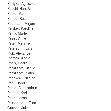
Partyka, Agniezka
Pascht-Han, Alim
Patze, Martin
Pause, Rosa
Pedersen, Mirjam
Peisker, Karoline
Pelny, Marlen
Pesel, Antje
Peter, Melanie
Petersohn, Lars
Pick, Alexander
Piontek, André
Pitois, Cécile
Pockrandt, Danilo
Pockrandt, Klaus
Podewski, Nadine
Pohl, Henrik
Pohle, Annekathrin
Pompe, Karl
Pook, Lasse
Pruschmann, Tina
Quitsch, Julian