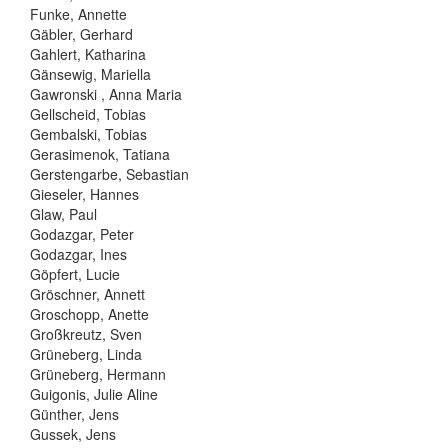
Funke, Annette
Gäbler, Gerhard
Gahlert, Katharina
Gänsewig, Mariella
Gawronski , Anna Maria
Gellscheid, Tobias
Gembalski, Tobias
Gerasimenok, Tatiana
Gerstengarbe, Sebastian
Gieseler, Hannes
Glaw, Paul
Godazgar, Peter
Godazgar, Ines
Göpfert, Lucie
Gröschner, Annett
Groschopp, Anette
Großkreutz, Sven
Grüneberg, Linda
Grüneberg, Hermann
Guigonis, Julie Aline
Günther, Jens
Gussek, Jens