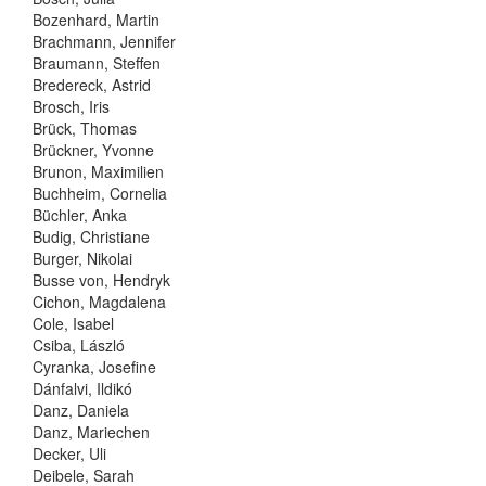
Bozenhard, Martin
Brachmann, Jennifer
Braumann, Steffen
Bredereck, Astrid
Brosch, Iris
Brück, Thomas
Brückner, Yvonne
Brunon, Maximilien
Buchheim, Cornelia
Büchler, Anka
Budig, Christiane
Burger, Nikolai
Busse von, Hendryk
Cichon, Magdalena
Cole, Isabel
Csiba, László
Cyranka, Josefine
Dánfalvi, Ildikó
Danz, Daniela
Danz, Mariechen
Decker, Uli
Deibele, Sarah