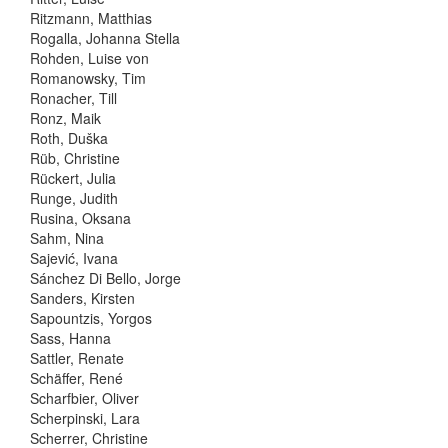
Ritzmann, Matthias
Rogalla, Johanna Stella
Rohden, Luise von
Romanowsky, Tim
Ronacher, Till
Ronz, Maik
Roth, Duška
Rüb, Christine
Rückert, Julia
Runge, Judith
Rusina, Oksana
Sahm, Nina
Sajević, Ivana
Sánchez Di Bello, Jorge
Sanders, Kirsten
Sapountzis, Yorgos
Sass, Hanna
Sattler, Renate
Schäffer, René
Scharfbier, Oliver
Scherpinski, Lara
Scherrer, Christine