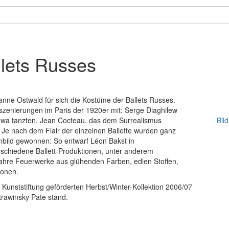
llets Russes
usanne Ostwald für sich die Kostüme der Ballets Russes.
szenierungen im Paris der 1920er mit: Serge Diaghilew
owa tanzten, Jean Cocteau, das dem Surrealismus
Bil
. Je nach dem Flair der einzelnen Ballette wurden ganz
nbild gewonnen: So entwarf Léon Bakst in
schiedene Ballett-Produktionen, unter anderem
ahre Feuerwerke aus glühenden Farben, edlen Stoffen,
ionen.
 Kunststiftung geförderten Herbst/Winter-Kollektion 2006/07
trawinsky Pate stand.