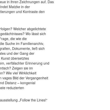
Neue in ihren Zeichnungen auf. Das
indet Matzke in der
ttierungen und Kontraste den
rfolgen? Welcher abgelichtete
gedächtnisses? Wo lässt sich
rage, die wie die
die Suche im Familienarchiv,
rafien, Dokumente, ließ sich
vates und der Gang der
n Kunst übersetztes
m, verfälschter Erinnerung und
ntisch? Zeigen sie im
en? Wie viel Wirklichkeit
in vages Bild der Vergangenheit
und Distanz – kongenial
ste reduzierten
usstellung „Follow the Lines!“