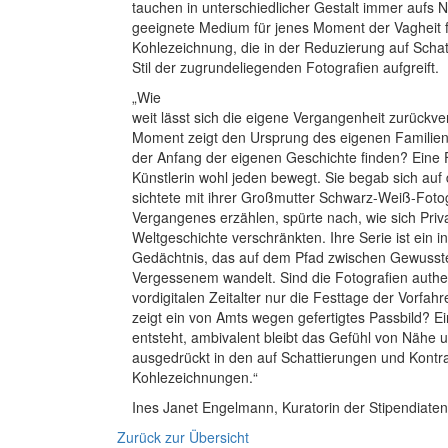
tauchen in unterschiedlicher Gestalt immer aufs 
geeignete Medium für jenes Moment der Vagheit f
Kohlezeichnung, die in der Reduzierung auf Scha
Stil der zugrundeliegenden Fotografien aufgreift.
„Wie
weit lässt sich die eigene Vergangenheit zurückve
Moment zeigt den Ursprung des eigenen Familien
der Anfang der eigenen Geschichte finden? Eine F
Künstlerin wohl jeden bewegt. Sie begab sich auf 
sichtete mit ihrer Großmutter Schwarz-Weiß-Fotog
Vergangenes erzählen, spürte nach, wie sich Pri
Weltgeschichte verschränkten. Ihre Serie ist ein i
Gedächtnis, das auf dem Pfad zwischen Gewusste
Vergessenem wandelt. Sind die Fotografien authe
vordigitalen Zeitalter nur die Festtage der Vorfahr
zeigt ein von Amts wegen gefertigtes Passbild? E
entsteht, ambivalent bleibt das Gefühl von Nähe 
ausgedrückt in den auf Schattierungen und Kontra
Kohlezeichnungen.“
Ines Janet Engelmann, Kuratorin der Stipendiatena
Zurück zur Übersicht