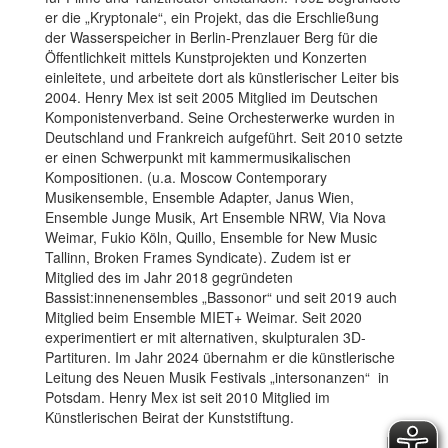
er die „Kryptonale“, ein Projekt, das die Erschließung
der Wasserspeicher in Berlin-Prenzlauer Berg für die
Öffentlichkeit mittels Kunstprojekten und Konzerten
einleitete, und arbeitete dort als künstlerischer Leiter bis
2004. Henry Mex ist seit 2005 Mitglied im Deutschen
Komponistenverband. Seine Orchesterwerke wurden in
Deutschland und Frankreich aufgeführt. Seit 2010 setzte
er einen Schwerpunkt mit kammermusikalischen
Kompositionen. (u.a. Moscow Contemporary
Musikensemble, Ensemble Adapter, Janus Wien,
Ensemble Junge Musik, Art Ensemble NRW, Via Nova
Weimar, Fukio Köln, Quillo, Ensemble for New Music
Tallinn, Broken Frames Syndicate). Zudem ist er
Mitglied des im Jahr 2018 gegründeten
Bassist:innenensembles „Bassonor“ und seit 2019 auch
Mitglied beim Ensemble MIET+ Weimar. Seit 2020
experimentiert er mit alternativen, skulpturalen 3D-
Partituren. Im Jahr 2024 übernahm er die künstlerische
Leitung des Neuen Musik Festivals „intersonanzen“ in
Potsdam. Henry Mex ist seit 2010 Mitglied im
Künstlerischen Beirat der Kunststiftung.