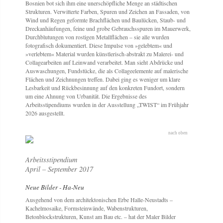
Bosnien bot sich ihm eine unerschöpfliche Menge an städtischen
Strukturen. Verwitterte Farben, Spuren und Zeichen an Fassaden, von
Wind und Regen geformte Brachflächen und Baulücken, Staub- und
Dreckanhäufungen, feine und grobe Gebrauchsspuren im Mauerwerk,
Durchblutungen von rostigen Metallflächen – sie alle wurden
fotografisch dokumentiert. Diese Impulse von »gelebtem« und
»verlebtem« Material wurden künstlerisch-abstrakt zu Malerei- und
Collagearbeiten auf Leinwand verarbeitet. Man sieht Abdrücke und
Auswaschungen, Fundstücke, die als Collageelemente auf malerische
Flächen und Zeichnungen treffen. Dabei ging es weniger um klare
Lesbarkeit und Rückbesinnung auf den konkreten Fundort, sondern
um eine Ahnung von Urbanität. Die Ergebnisse des
Arbeitsstipendiums wurden in der Ausstellung „TWIST“ im Frühjahr
2026 ausgestellt.
nach oben
Arbeitsstipendium
April – September 2017
Neue Bilder - Ha-Neu
Ausgehend von dem architektonischen Erbe Halle-Neustadts –
Kachelmosaike, Formsteinwände, Wabenstrukturen,
Betonblockstrukturen, Kunst am Bau etc. – hat der Maler Bilder