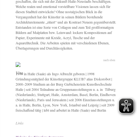
geschaffen, die sich mit der Zukunft Halle-Neustadts beschäftigen.
Welche realen und emotional vorstellbare Visionen lassen sich für
diesen Stadtteil entwickeln? Ohne nostalgischen Blick in die
Vergangenheit hat der Künstler in seinen Bildern bestehende
Architekturelemente „zitiert“ und als Kontrast Neuem gegenüberstellt.
Entstanden ist eine Serie von Collagen und zum Teil großformatigen
Bildern auf Malplatten bzw. Leinwand: lockere Kompositionen auf
Papier, Experimente mit Kreide, Acryl, Tusche und der
Aquarelltechnik. Die Arbeiten spielen mit verschiedenen Ebenen,
Überlagerungen und Durchlässigkeiten.
nach oben
Vita
1979 in Halle (Saale) als Ingo Albrecht geboren | 1998
Gründungsmitglied der Künstlergruppe KLUB7 alias Diskorobot |
2000–2009 Studium an der Burg Giebichenstein Kunsthochschule
Halle | seit 2004 Teilnahme an Gruppenausstellungen u. a. in Tilburg
(Niederlande), Stuttgart, Halle, Amsterdam, Basel, Berlin, Eindhoven
(Niederlande), Paris und Jerusalem | seit 2006 Einzelausstellungen u.
a. in Halle, Berlin, Lyon, New York, Istanbul und Leipzig | seit 2009
freischaffend tätig | lebt und arbeitet in Halle (Saale) und Berlin
Links
Website des Künstlers
Instagram