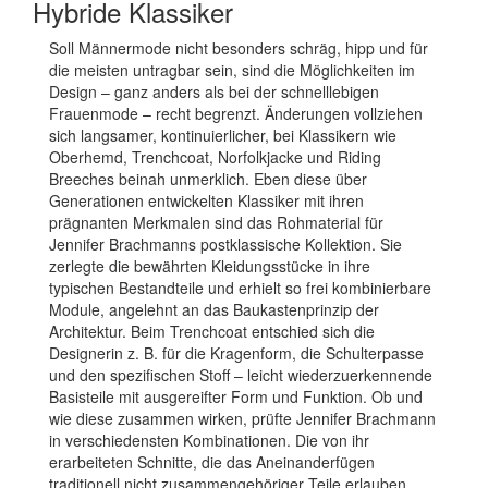
Hybride Klassiker
Soll Männermode nicht besonders schräg, hipp und für
die meisten untragbar sein, sind die Möglichkeiten im
Design – ganz anders als bei der schnelllebigen
Frauenmode – recht begrenzt. Änderungen vollziehen
sich langsamer, kontinuierlicher, bei Klassikern wie
Oberhemd, Trenchcoat, Norfolkjacke und Riding
Breeches beinah unmerklich. Eben diese über
Generationen entwickelten Klassiker mit ihren
prägnanten Merkmalen sind das Rohmaterial für
Jennifer Brachmanns postklassische Kollektion. Sie
zerlegte die bewährten Kleidungsstücke in ihre
typischen Bestandteile und erhielt so frei kombinierbare
Module, angelehnt an das Baukastenprinzip der
Architektur. Beim Trenchcoat entschied sich die
Designerin z. B. für die Kragenform, die Schulterpasse
und den spezifischen Stoff – leicht wiederzuerkennende
Basisteile mit ausgereifter Form und Funktion. Ob und
wie diese zusammen wirken, prüfte Jennifer Brachmann
in verschiedensten Kombinationen. Die von ihr
erarbeiteten Schnitte, die das Aneinanderfügen
traditionell nicht zusammengehöriger Teile erlauben,