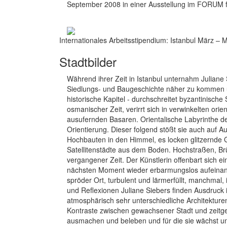
September 2008 in einer Ausstellung im FORUM fü
Internationales Arbeitsstipendium: Istanbul März – 
Stadtbilder
Während ihrer Zeit in Istanbul unternahm Juliane 
Siedlungs- und Baugeschichte näher zu kommen un
historische Kapitel - durchschreitet byzantinisc
osmanischer Zeit, verirrt sich in verwinkelten ori
ausufernden Basaren. Orientalische Labyrinthe d
Orientierung. Dieser folgend stößt sie auch auf 
Hochbauten in den Himmel, es locken glitzernde 
Satellitenstädte aus dem Boden. Hochstraßen, 
vergangener Zeit. Der Künstlerin offenbart sich e
nächsten Moment wieder erbarmungslos aufeinan
spröder Ort, turbulent und lärmerfüllt, manchmal,
und Reflexionen Juliane Siebers finden Ausdruck i
atmosphärisch sehr unterschiedliche Architekture
Kontraste zwischen gewachsener Stadt und zeitgen
ausmachen und beleben und für die sie wächst un