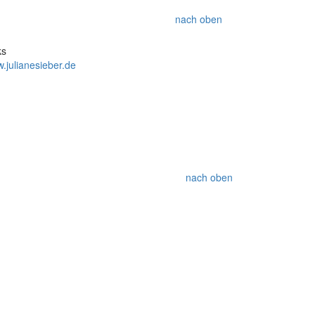
nach oben
ks
.julianesieber.de
nach oben