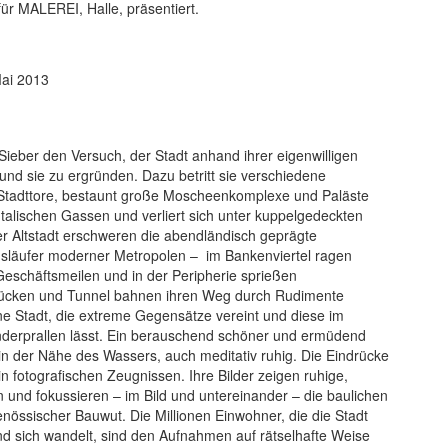
r MALEREI, Halle, präsentiert.
Mai 2013
Sieber den Versuch, der Stadt anhand ihrer eigenwilligen
d sie zu ergründen. Dazu betritt sie verschiedene
he Stadttore, bestaunt große Moscheenkomplexe und Paläste
entalischen Gassen und verliert sich unter kuppelgedeckten
er Altstadt erschweren die abendländisch geprägte
Ausläufer moderner Metropolen – im Bankenviertel ragen
Geschäftsmeilen und in der Peripherie sprießen
Brücken und Tunnel bahnen ihren Weg durch Rudimente
ine Stadt, die extreme Gegensätze vereint und diese im
derprallen lässt. Ein berauschend schöner und ermüdend
 in der Nähe des Wassers, auch meditativ ruhig. Die Eindrücke
n fotografischen Zeugnissen. Ihre Bilder zeigen ruhige,
n und fokussieren – im Bild und untereinander – die baulichen
össischer Bauwut. Die Millionen Einwohner, die die Stadt
d sich wandelt, sind den Aufnahmen auf rätselhaf­te Weise