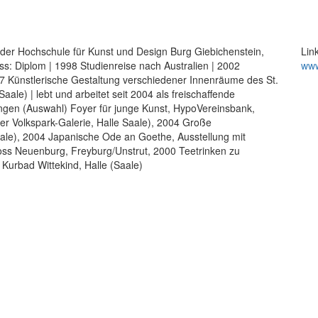
 der Hochschule für Kunst und Design Burg Giebichenstein,
Lin
uss: Diplom | 1998 Studienreise nach Australien | 2002
www
07 Künstlerische Gestaltung verschiedener Innenräume des St.
ale) | lebt und arbeitet seit 2004 als freischaffende
lungen (Auswahl) Foyer für junge Kunst, HypoVereinsbank,
 der Volkspark-Galerie, Halle Saale), 2004 Große
aale), 2004 Japanische Ode an Goethe, Ausstellung mit
oss Neuenburg, Freyburg/Unstrut, 2000 Teetrinken zu
 Kurbad Wittekind, Halle (Saale)