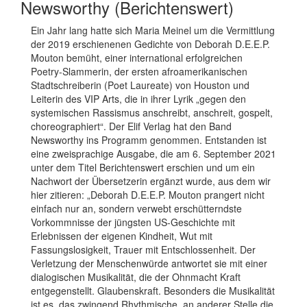
Newsworthy (Berichtenswert)
Ein Jahr lang hatte sich Maria Meinel um die Vermittlung
der 2019 erschienenen Gedichte von Deborah D.E.E.P.
Mouton bemüht, einer international erfolgreichen
Poetry-Slammerin, der ersten afroamerikanischen
Stadtschreiberin (Poet Laureate) von Houston und
Leiterin des VIP Arts, die in ihrer Lyrik „gegen den
systemischen Rassismus anschreibt, anschreit, gospelt,
choreographiert“. Der Elif Verlag hat den Band
Newsworthy ins Programm genommen. Entstanden ist
eine zweisprachige Ausgabe, die am 6. September 2021
unter dem Titel Berichtenswert erschien und um ein
Nachwort der Übersetzerin ergänzt wurde, aus dem wir
hier zitieren: „Deborah D.E.E.P. Mouton prangert nicht
einfach nur an, sondern verwebt erschütterndste
Vorkommnisse der jüngsten US-Geschichte mit
Erlebnissen der eigenen Kindheit, Wut mit
Fassungslosigkeit, Trauer mit Entschlossenheit. Der
Verletzung der Menschenwürde antwortet sie mit einer
dialogischen Musikalität, die der Ohnmacht Kraft
entgegenstellt. Glaubenskraft. Besonders die Musikalität
ist es, das zwingend Rhythmische, an anderer Stelle die