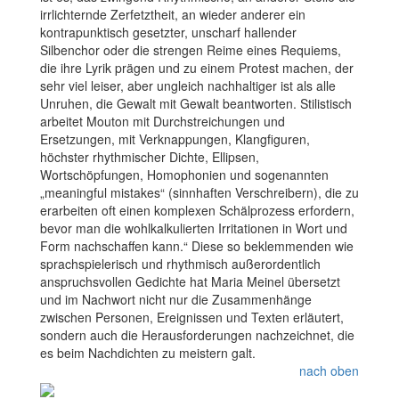
irrlichternde Zerfetztheit, an wieder anderer ein
kontrapunktisch gesetzter, unscharf hallender
Silbenchor oder die strengen Reime eines Requiems,
die ihre Lyrik prägen und zu einem Protest machen, der
sehr viel leiser, aber ungleich nachhaltiger ist als alle
Unruhen, die Gewalt mit Gewalt beantworten. Stilistisch
arbeitet Mouton mit Durchstreichungen und
Ersetzungen, mit Verknappungen, Klangfiguren,
höchster rhythmischer Dichte, Ellipsen,
Wortschöpfungen, Homophonien und sogenannten
„meaningful mistakes“ (sinnhaften Verschreibern), die zu
erarbeiten oft einen komplexen Schälprozess erfordern,
bevor man die wohlkalkulierten Irritationen in Wort und
Form nachschaffen kann.“ Diese so beklemmenden wie
sprachspielerisch und rhythmisch außerordentlich
anspruchsvollen Gedichte hat Maria Meinel übersetzt
und im Nachwort nicht nur die Zusammenhänge
zwischen Personen, Ereignissen und Texten erläutert,
sondern auch die Herausforderungen nachzeichnet, die
es beim Nachdichten zu meistern galt.
nach oben