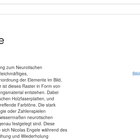
e
Hang zum Neurotischen
 gleichmäßiges,
Bil
Anordnung der Elemente im Bild,
 ist dieses Raster in Form von
angsmaterial entstehen. Dabei
tschen Holzfaserplatten, und
reffende Farbtöne. Die stark
ogie oder Zahlenspielen
m gewissermaßen neurotischen
genau festgelegt sind. Diese
 sich Nicolas Engele während des
Reihung und Wiederholung