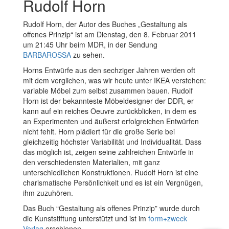
Rudolf Horn
Rudolf Horn, der Autor des Buches „Gestaltung als
offenes Prinzip“ ist am Dienstag, den 8. Februar 2011
um 21:45 Uhr beim MDR, in der Sendung
BARBAROSSA
zu sehen.
Horns Entwürfe aus den sechziger Jahren werden oft
mit dem verglichen, was wir heute unter IKEA verstehen:
variable Möbel zum selbst zusammen bauen.
Rudolf
Horn ist der bekannteste Möbeldesigner der DDR,
er
kann auf ein reiches Oeuvre zurückblicken, in dem es
an Experimenten und äußerst erfolgreichen Entwürfen
nicht fehlt. Horn plädiert für die große Serie bei
gleichzeitig höchster Variabilität und Individualität. Dass
das möglich ist, zeigen seine zahlreichen Entwürfe in
den verschiedensten Materialien, mit ganz
unterschiedlichen Konstruktionen. Rudolf Horn ist eine
charismatische Persönlichkeit und es ist ein Vergnügen,
ihm zuzuhören.
Das Buch “Gestaltung als offenes Prinzip” wurde durch
die Kunststiftung unterstützt und ist im
form+zweck
Verlag
erschienen.