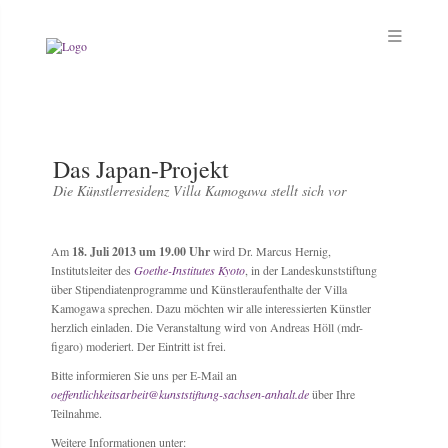
Das Japan-Projekt
Die Künstlerresidenz Villa Kamogawa stellt sich vor
Am
18. Juli 2013 um 19.00 Uhr
wird
Dr. Marcus Hernig,
Institutsleiter
des
Goethe-Institutes Kyoto
, in der Landeskunststiftung
über Stipendiatenprogramme und Künstleraufenthalte der Villa
Kamogawa sprechen
. Dazu möchten wir alle interessierten Künstler
herzlich einladen. Die Veranstaltung wird von Andreas Höll (mdr-
figaro) moderiert. Der Eintritt ist frei.
Bitte informieren Sie uns per E-Mail an
oeffentlichkeitsarbeit@kunststiftung-sachsen-anhalt.de
über Ihre
Teilnahme.
Weitere Informationen unter: