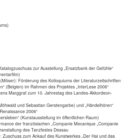
iums)
Katalogzuschuss zur Ausstellung „Ersatzbank der Gefühle“
entarfilm)
 (Möser): Förderung des Kolloquiums der Literaturzeitschriften
en“ (Belgien) im Rahmen des Projektes „InterLese 2006“
. Jens Marggraf zum 10. Jahrestag des Landes-Akkordeon-
d Möhwald und Sebastian Gerstengarbe) und „Händelhören“
c Renaissance 2006“
hersleben“ (Kunstausstellung im öffentlichen Raum)
formance der französischen „Companie Mecanique „Companie
ranstaltung des Tanzfestes Dessau
le): Zuschuss zum Ankauf des Kunstwerkes „Der Hai und das