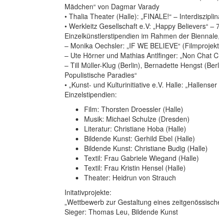
Mädchen“ von Dagmar Varady
• Thalia Theater (Halle): „FINALE!“ – Interdiszip
• Werkleitz Gesellschaft e.V: „Happy Believers“ – 
Einzelkünstlerstipendien im Rahmen der Biennale
– Monika Oechsler: „IF WE BELIEVE“ (Filmprojekt
– Ute Hörner und Mathias Antlfinger: „Non Chat C
– Till Müller-Klug (Berlin), Bernadette Hengst (Ber
Populistische Paradies“
• „Kunst- und Kulturinitiative e.V. Halle: „Hallen
Einzelstipendien:
Film: Thorsten Droessler (Halle)
Musik: Michael Schulze (Dresden)
Literatur: Christiane Hoba (Halle)
Bildende Kunst: Gerhild Ebel (Halle)
Bildende Kunst: Christiane Budig (Halle)
Textil: Frau Gabriele Wiegand (Halle)
Textil: Frau Kristin Hensel (Halle)
Theater: Heidrun von Strauch
Initativprojekte:
„Wettbewerb zur Gestaltung eines zeitgenössisch
Sieger: Thomas Leu, Bildende Kunst