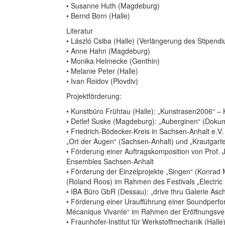
• Susanne Huth (Magdeburg)
• Bernd Born (Halle)
Literatur
• László Csiba (Halle) (Verlängerung des Stipend
• Anne Hahn (Magdeburg)
• Monika Helmecke (Genthin)
• Melanie Peter (Halle)
• Ivan Roidov (Plovdiv)
Projektförderung:
• Kunstbüro Frühtau (Halle): „Kunstrasen2006“ – 
• Detlef Suske (Magdeburg): „Auberginen“ (Dokum
• Friedrich-Bödecker-Kreis in Sachsen-Anhalt e.V.
„Ort der Augen“ (Sachsen-Anhalt) und „Krautgart
• Förderung einer Auftragskomposition von Prof
Ensembles Sachsen-Anhalt
• Förderung der Einzelprojekte „Singen“ (Konra
(Roland Roos) im Rahmen des Festivals „Electri
• IBA Büro GbR (Dessau): „drive thru Galerie Asc
• Förderung einer Uraufführung einer Soundper
Mécanique Vivante“ im Rahmen der Eröffnungsve
• Fraunhofer-Institut für Werkstoffmechanik (Hal