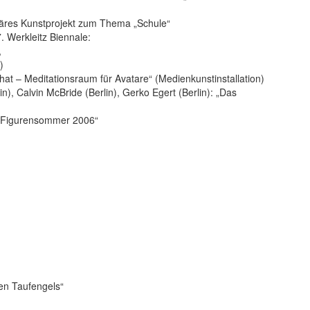
linäres Kunstprojekt zum Thema „Schule“
7. Werkleitz Biennale:
,
)
hat – Meditationsraum für Avatare“ (Medienkunstinstallation)
lin), Calvin McBride (Berlin), Gerko Egert (Berlin): „Das
ser Figurensommer 2006“
en Taufengels“