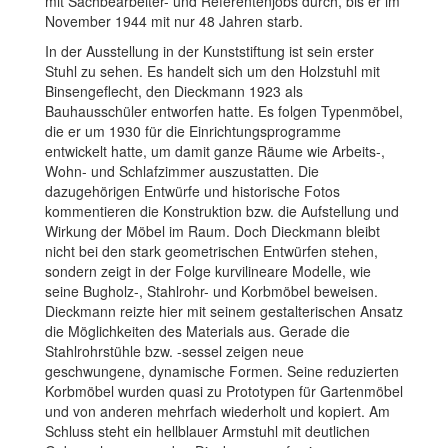
mit Sachbearbeiter- und Referentenjobs durch, bis er im
November 1944 mit nur 48 Jahren starb.
In der Ausstellung in der Kunststiftung ist sein erster
Stuhl zu sehen. Es handelt sich um den Holzstuhl mit
Binsengeflecht, den Dieckmann 1923 als
Bauhausschüler entworfen hatte. Es folgen Typenmöbel,
die er um 1930 für die Einrichtungsprogramme
entwickelt hatte, um damit ganze Räume wie Arbeits-,
Wohn- und Schlafzimmer auszustatten. Die
dazugehörigen Entwürfe und historische Fotos
kommentieren die Konstruktion bzw. die Aufstellung und
Wirkung der Möbel im Raum. Doch Dieckmann bleibt
nicht bei den stark geometrischen Entwürfen stehen,
sondern zeigt in der Folge kurvilineare Modelle, wie
seine Bugholz-, Stahlrohr- und Korbmöbel beweisen.
Dieckmann reizte hier mit seinem gestalterischen Ansatz
die Möglichkeiten des Materials aus. Gerade die
Stahlrohrstühle bzw. -sessel zeigen neue
geschwungene, dynamische Formen. Seine reduzierten
Korbmöbel wurden quasi zu Prototypen für Gartenmöbel
und von anderen mehrfach wiederholt und kopiert. Am
Schluss steht ein hellblauer Armstuhl mit deutlichen