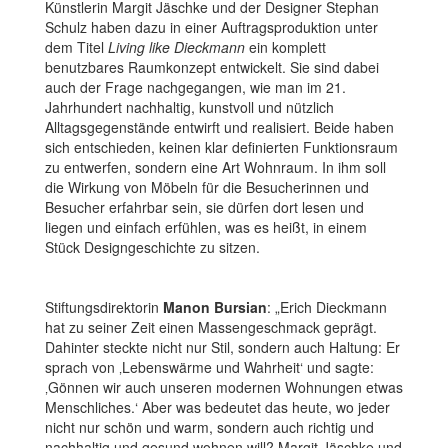
Künstlerin Margit Jäschke und der Designer Stephan
Schulz haben dazu in einer Auftragsproduktion unter
dem Titel
Living like Dieckmann
ein komplett
benutzbares Raumkonzept entwickelt. Sie sind dabei
auch der Frage nachgegangen, wie man im 21.
Jahrhundert nachhaltig, kunstvoll und nützlich
Alltagsgegenstände entwirft und realisiert. Beide haben
sich entschieden, keinen klar definierten Funktionsraum
zu entwerfen, sondern eine Art Wohnraum. In ihm soll
die Wirkung von Möbeln für die Besucherinnen und
Besucher erfahrbar sein, sie dürfen dort lesen und
liegen und einfach erfühlen, was es heißt, in einem
Stück Designgeschichte zu sitzen.
Stiftungsdirektorin
Manon Bursian
: „Erich Dieckmann
hat zu seiner Zeit einen Massengeschmack geprägt.
Dahinter steckte nicht nur Stil, sondern auch Haltung: Er
sprach von ‚Lebenswärme und Wahrheit‘ und sagte:
‚Gönnen wir auch unseren modernen Wohnungen etwas
Menschliches.‘ Aber was bedeutet das heute, wo jeder
nicht nur schön und warm, sondern auch richtig und
nachhaltig und gesund wohnen will? Margit Jäschke und