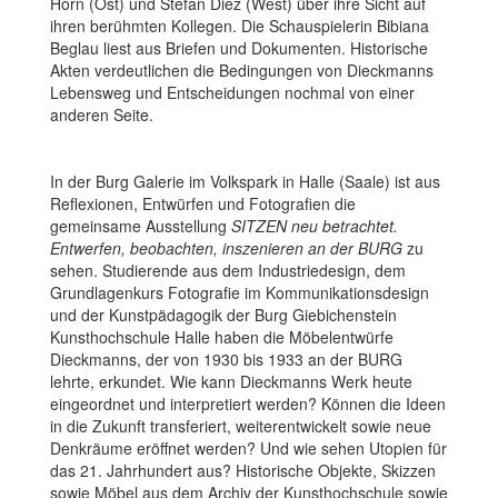
Horn (Ost) und Stefan Diez (West) über ihre Sicht auf
ihren berühmten Kollegen. Die Schauspielerin Bibiana
Beglau liest aus Briefen und Dokumenten. Historische
Akten verdeutlichen die Bedingungen von Dieckmanns
Lebensweg und Entscheidungen nochmal von einer
anderen Seite.
In der Burg Galerie im Volkspark in Halle (Saale) ist aus
Reflexionen, Entwürfen und Fotografien die
gemeinsame Ausstellung
SITZEN neu betrachtet.
Entwerfen, beobachten, inszenieren an der BURG
zu
sehen. Studierende aus dem Industriedesign, dem
Grundlagenkurs Fotografie im Kommunikationsdesign
und der Kunstpädagogik der Burg Giebichenstein
Kunsthochschule Halle haben die Möbelentwürfe
Dieckmanns, der von 1930 bis 1933 an der BURG
lehrte, erkundet. Wie kann Dieckmanns Werk heute
eingeordnet und interpretiert werden? Können die Ideen
in die Zukunft transferiert, weiterentwickelt sowie neue
Denkräume eröffnet werden? Und wie sehen Utopien für
das 21. Jahrhundert aus? Historische Objekte, Skizzen
sowie Möbel aus dem Archiv der Kunsthochschule sowie