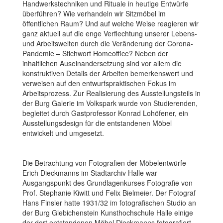
Handwerkstechniken und Rituale in heutige Entwürfe
überführen? Wie verhandeln wir Sitzmöbel im
öffentlichen Raum? Und auf welche Weise reagieren wir
ganz aktuell auf die enge Verflechtung unserer Lebens-
und Arbeitswelten durch die Veränderung der Corona-
Pandemie – Stichwort Homeoffice? Neben der
inhaltlichen Auseinandersetzung sind vor allem die
konstruktiven Details der Arbeiten bemerkenswert und
verweisen auf den entwurfspraktischen Fokus im
Arbeitsprozess. Zur Realisierung des Ausstellungsteils in
der Burg Galerie im Volkspark wurde von Studierenden,
begleitet durch Gastprofessor Konrad Lohöfener, ein
Ausstellungsdesign für die entstandenen Möbel
entwickelt und umgesetzt.
Die Betrachtung von Fotografien der Möbelentwürfe
Erich Dieckmanns im Stadtarchiv Halle war
Ausgangspunkt des Grundlagenkurses Fotografie von
Prof. Stephanie Kiwitt und Felix Bielmeier. Der Fotograf
Hans Finsler hatte 1931/32 im fotografischen Studio an
der Burg Giebichenstein Kunsthochschule Halle einige
der dort entstandenen Möbel Dieckmanns fotografiert.