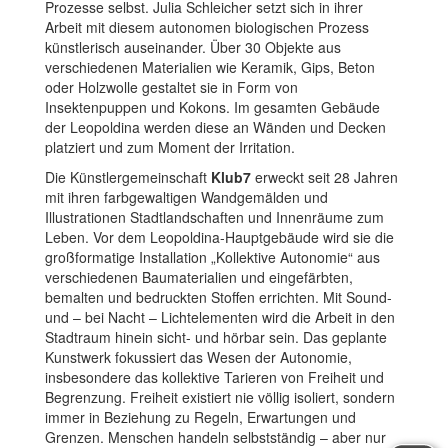
Prozesse selbst. Julia Schleicher setzt sich in ihrer
Arbeit mit diesem autonomen biologischen Prozess
künstlerisch auseinander. Über 30 Objekte aus
verschiedenen Materialien wie Keramik, Gips, Beton
oder Holzwolle gestaltet sie in Form von
Insektenpuppen und Kokons. Im gesamten Gebäude
der Leopoldina werden diese an Wänden und Decken
platziert und zum Moment der Irritation.
Die Künstlergemeinschaft
Klub7
erweckt seit 28 Jahren
mit ihren farbgewaltigen Wandgemälden und
Illustrationen Stadtlandschaften und Innenräume zum
Leben. Vor dem Leopoldina-Hauptgebäude wird sie die
großformatige Installation „Kollektive Autonomie“ aus
verschiedenen Baumaterialien und eingefärbten,
bemalten und bedruckten Stoffen errichten. Mit Sound-
und – bei Nacht – Lichtelementen wird die Arbeit in den
Stadtraum hinein sicht- und hörbar sein. Das geplante
Kunstwerk fokussiert das Wesen der Autonomie,
insbesondere das kollektive Tarieren von Freiheit und
Begrenzung. Freiheit existiert nie völlig isoliert, sondern
immer in Beziehung zu Regeln, Erwartungen und
Grenzen. Menschen handeln selbstständig – aber nur