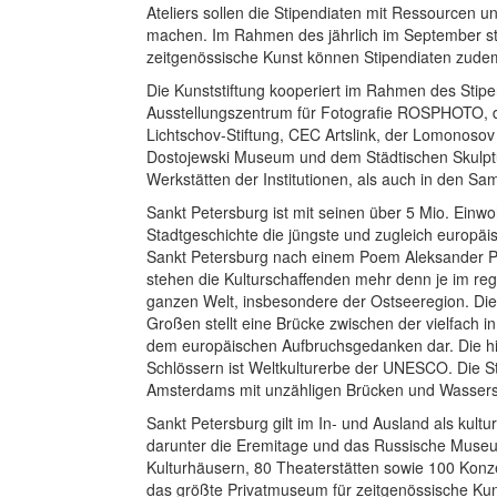
Ateliers sollen die Stipendiaten mit Ressourcen 
machen. Im Rahmen des jährlich im September st
zeitgenössische Kunst können Stipendiaten zudem 
Die Kunststiftung kooperiert im Rahmen des Stip
Ausstellungszentrum für Fotografie ROSPHOTO, d
Lichtschov-Stiftung, CEC Artslink, der Lomono
Dostojewski Museum und dem Städtischen Skulptu
Werkstätten der Institutionen, als auch in den S
Sankt Petersburg ist mit seinen über 5 Mio. Einw
Stadtgeschichte die jüngste und zugleich europäi
Sankt Petersburg nach einem Poem Aleksander Pu
stehen die Kulturschaffenden mehr denn je im re
ganzen Welt, insbesondere der Ostseeregion. Di
Großen stellt eine Brücke zwischen der vielfach i
dem europäischen Aufbruchsgedanken dar. Die his
Schlössern ist Weltkulturerbe der UNESCO. Die Sta
Amsterdams mit unzähligen Brücken und Wassers
Sankt Petersburg gilt im In- und Ausland als kult
darunter die Eremitage und das Russische Museum
Kulturhäusern, 80 Theaterstätten sowie 100 Konz
das größte Privatmuseum für zeitgenössische Kun