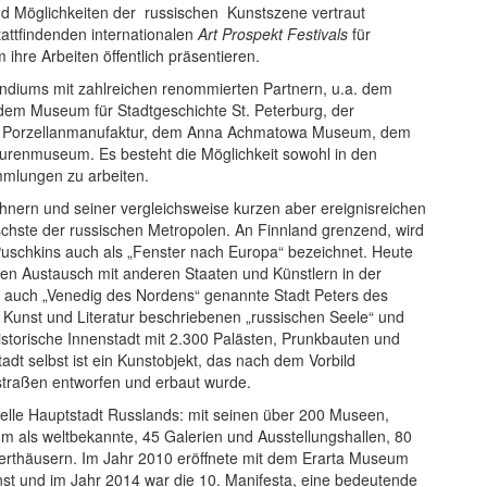
und Möglichkeiten der russischen Kunstszene vertraut
attfindenden internationalen
Art Prospekt Festivals
für
ihre Arbeiten öffentlich präsentieren.
endiums mit zahlreichen renommierten Partnern, u.a. dem
em Museum für Stadtgeschichte St. Peterburg, der
sov Porzellanmanufaktur, dem Anna Achmatowa Museum, dem
renmuseum. Es besteht die Möglichkeit sowohl in den
ammlungen zu arbeiten.
ohnern und seiner vergleichsweise kurzen aber ereignisreichen
schste der russischen Metropolen. An Finnland grenzend, wird
schkins auch als „Fenster nach Europa“ bezeichnet. Heute
gen Austausch mit anderen Staaten und Künstlern in der
e auch „Venedig des Nordens“ genannte Stadt Peters des
n Kunst und Literatur beschriebenen „russischen Seele“ und
torische Innenstadt mit 2.300 Palästen, Prunkbauten und
dt selbst ist ein Kunstobjekt, das nach dem Vorbild
traßen entworfen und erbaut wurde.
urelle Hauptstadt Russlands: mit seinen über 200 Museen,
 als weltbekannte, 45 Galerien und Ausstellungshallen, 80
erthäusern. Im Jahr 2010 eröffnete mit dem Erarta Museum
st und im Jahr 2014 war die 10. Manifesta, eine bedeutende