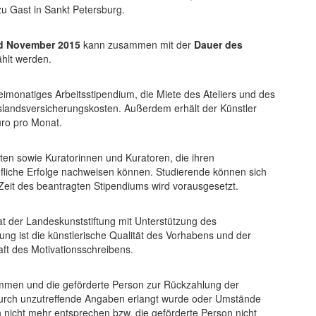
zu Gast in Sankt Petersburg.
nd November 2015
kann zusammen mit der
Dauer des
ählt werden.
dreimonatiges Arbeitsstipendium, die Miete des Ateliers und des
slandsversicherungskosten. Außerdem erhält der Künstler
uro pro Monat.
ten sowie Kuratorinnen und Kuratoren, die ihren
fliche Erfolge nachweisen können. Studierende können sich
r Zeit des beantragten Stipendiums wird vorausgesetzt.
t der Landeskunststiftung mit Unterstützung des
lung ist die künstlerische Qualität des Vorhabens und der
ft des Motivationsschreibens.
ommen und die geförderte Person zur Rückzahlung der
 durch unzutreffende Angaben erlangt wurde oder Umstände
 nicht mehr entsprechen bzw. die geförderte Person nicht