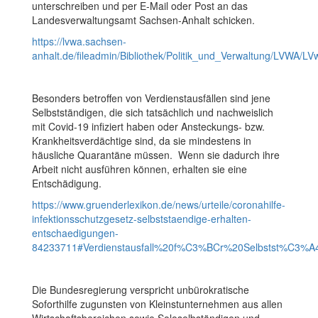
unterschreiben und per E-Mail oder Post an das
Landesverwaltungsamt Sachsen-Anhalt schicken.
https://lvwa.sachsen-
anhalt.de/fileadmin/Bibliothek/Politik_und_Verwaltung/LVWA/
Besonders betroffen von Verdienstausfällen sind jene
Selbstständigen, die sich tatsächlich und nachweislich
mit Covid-19 infiziert haben oder Ansteckungs- bzw.
Krankheitsverdächtige sind, da sie mindestens in
häusliche Quarantäne müssen. Wenn sie dadurch ihre
Arbeit nicht ausführen können, erhalten sie eine
Entschädigung.
https://www.gruenderlexikon.de/news/urteile/coronahilfe-
infektionsschutzgesetz-selbststaendige-erhalten-
entschaedigungen-
84233711#Verdienstausfall%20f%C3%BCr%20Selbstst%C3%A4
Die Bundesregierung verspricht unbürokratische
Soforthilfe zugunsten von Kleinstunternehmen aus allen
Wirtschaftsbereichen sowie Soloselbständigen und