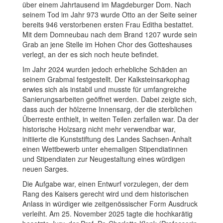
über einem Jahrtausend im Magdeburger Dom. Nach
seinem Tod im Jahr 973 wurde Otto an der Seite seiner
bereits 946 verstorbenen ersten Frau Editha bestattet.
Mit dem Domneubau nach dem Brand 1207 wurde sein
Grab an jene Stelle im Hohen Chor des Gotteshauses
verlegt, an der es sich noch heute befindet.
Im Jahr 2024 wurden jedoch erhebliche Schäden an
seinem Grabmal festgestellt. Der Kalksteinsarkophag
erwies sich als instabil und musste für umfangreiche
Sanierungsarbeiten geöffnet werden. Dabei zeigte sich,
dass auch der hölzerne Innensarg, der die sterblichen
Überreste enthielt, in weiten Teilen zerfallen war. Da der
historische Holzsarg nicht mehr verwendbar war,
initiierte die Kunststiftung des Landes Sachsen-Anhalt
einen Wettbewerb unter ehemaligen Stipendiatinnen
und Stipendiaten zur Neugestaltung eines würdigen
neuen Sarges.
Die Aufgabe war, einen Entwurf vorzulegen, der dem
Rang des Kaisers gerecht wird und dem historischen
Anlass in würdiger wie zeitgenössischer Form Ausdruck
verleiht. Am 25. November 2025 tagte die hochkarätig