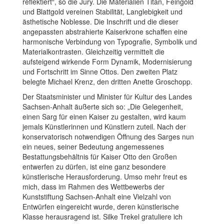
reflektiert“, so die Jury. Die Materialien Titan, Feingold
und Blattgold vereinen Stabilität, Langlebigkeit und
ästhetische Noblesse. Die Inschrift und die dieser
angepassten abstrahierte Kaiserkrone schaffen eine
harmonische Verbindung von Typografie, Symbolik und
Materialkontrasten. Gleichzeitig vermittelt die
aufsteigend wirkende Form Dynamik, Modernisierung
und Fortschritt im Sinne Ottos. Den zweiten Platz
belegte Michael Krenz, den dritten Anette Groschopp.
Der Staatsminister und Minister für Kultur des Landes
Sachsen-Anhalt äußerte sich so: „Die Gelegenheit,
einen Sarg für einen Kaiser zu gestalten, wird kaum
jemals Künstlerinnen und Künstlern zuteil. Nach der
konservatorisch notwendigen Öffnung des Sarges nun
ein neues, seiner Bedeutung angemessenes
Bestattungsbehältnis für Kaiser Otto den Großen
entwerfen zu dürfen, ist eine ganz besondere
künstlerische Herausforderung. Umso mehr freut es
mich, dass im Rahmen des Wettbewerbs der
Kunststiftung Sachsen-Anhalt eine Vielzahl von
Entwürfen eingereicht wurde, deren künstlerische
Klasse herausragend ist. Silke Trekel gratuliere ich