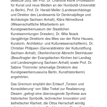
besetzte Jury, der Prof. Dr. Charlotte Klonk (Professorin
für Kunst und neue Medien an der Humboldt-Universität
zu Berlin), Prof. Dr. Harald Meller (Landesarchäologe
und Direktor des Landesamts für Denkmalpflege und
Archäologie Sachsen-Anhalt), Klára Němečková
(Wissenschaftliche Mitarbeiterin am
Kunstgewerbemuseum der Staatlichen
Kunstsammlungen Dresden), Dr. Wita Noack
(langjährige Direktorin des Mies van der Rohe Hauses,
Kuratorin, Architektur- und Kulturwissenschaftlerin), Dr.
Christian Philipsen (Generaldirektor der Kulturstiftung
Sachsen-Anhalt), Oberkirchenrat Albrecht Steinhäuser
(Beauftragter der Evangelischen Kirchen bei Landtag
und Landesregierung Sachsen-Anhalt) sowie Prof. Dr.
Sabine Thümmler (ehemalige Direktorin des
Kunstgewerbemuseums Berlin, Kunsthistorikerin)
angehörten.
Das Gremium empfahl den Entwurf „Torsion und
Konsolidierung“ von Silke Trekel zur Realisierung.
Diesem „gelingt eine überzeugende Synthese aus
historischer Symbolik, technischer Innovation und
ästhetischer Klarheit, die Ottos Herrschaft würdig