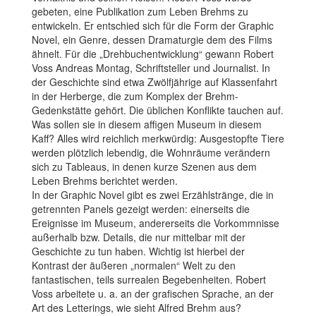
gebeten, eine Publikation zum Leben Brehms zu
entwickeln. Er entschied sich für die Form der Graphic
Novel, ein Genre, dessen Dramaturgie dem des Films
ähnelt. Für die „Drehbuchentwicklung“ gewann Robert
Voss Andreas Montag, Schriftsteller und Journalist. In
der Geschichte sind etwa Zwölfjährige auf Klassenfahrt
in der Herberge, die zum Komplex der Brehm-
Gedenkstätte gehört. Die üblichen Konflikte tauchen auf.
Was sollen sie in diesem affigen Museum in diesem
Kaff? Alles wird reichlich merkwürdig: Ausgestopfte Tiere
werden plötzlich lebendig, die Wohnräume verändern
sich zu Tableaus, in denen kurze Szenen aus dem
Leben Brehms berichtet werden.
In der Graphic Novel gibt es zwei Erzählstränge, die in
getrennten Panels gezeigt werden: einerseits die
Ereignisse im Museum, andererseits die Vorkommnisse
außerhalb bzw. Details, die nur mittelbar mit der
Geschichte zu tun haben. Wichtig ist hierbei der
Kontrast der äußeren „normalen“ Welt zu den
fantastischen, teils surrealen Begebenheiten. Robert
Voss arbeitete u. a. an der grafischen Sprache, an der
Art des Letterings, wie sieht Alfred Brehm aus?