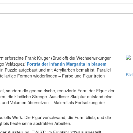
 erforschte Frank Krüger (Brudloff) die Wechselwirkungen
ego Velázquez’
Porträt der Infantin Margarita in blauem
in Puzzle aufgebaut und mit Acrylfarben bemalt ist. Parallel
Bil
eilartige Formen wiederfinden – Farbe und Figur treten
erei, sondern die geometrische, reduzierte Form der Figur: der
rm, die kindliche Strenge. Aus dieser Skulptur entstand eine
ck und Volumen übersetzen – Malerei als Fortsetzung der
loffs Werk: Die Figur verschwand, die Form blieb, und die
 bis heute seine abstrakten Arbeiten.
der Ausstellung „TWIST“ im Frühjahr 2026 ausgestellt.