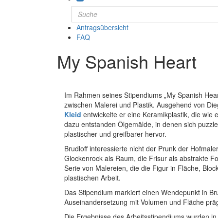
Antragsübersicht
FAQ
My Spanish Heart
Im Rahmen seines Stipendiums „My Spanish Heart“
zwischen Malerei und Plastik. Ausgehend von Di
Kleid
entwickelte er eine Keramikplastik, die wie e
dazu entstanden Ölgemälde, in denen sich puzzlet
plastischer und greifbarer hervor.
Brudloff interessierte nicht der Prunk der Hofmal
Glockenrock als Raum, die Frisur als abstrakte Fo
Serie von Malereien, die die Figur in Fläche, Blo
plastischen Arbeit.
Das Stipendium markiert einen Wendepunkt in Brud
Auseinandersetzung mit Volumen und Fläche prägt
Die Ergebnisse des Arbeitsstipendiums wurden in 