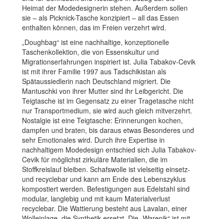
Heimat der Modedesignerin stehen. Außerdem sollen
sie – als Picknick-Tasche konzipiert – all das Essen
enthalten können, das im Freien verzehrt wird.
„Doughbag“ ist eine nachhaltige, konzeptionelle
Taschenkollektion, die von Essenskultur und
Migrationserfahrungen inspiriert ist. Julia Tabakov-Cevik
ist mit ihrer Familie 1997 aus Tadschikistan als
Spätaussiedlerin nach Deutschland migriert. Die
Mantuschki von ihrer Mutter sind ihr Leibgericht. Die
Teigtasche ist im Gegensatz zu einer Tragetasche nicht
nur Transportmedium, sie wird auch gleich mitverzehrt.
Nostalgie ist eine Teigtasche: Erinnerungen kochen,
dampfen und braten, bis daraus etwas Besonderes und
sehr Emotionales wird. Durch ihre Expertise in
nachhaltigem Modedesign entschied sich Julia Tabakov-
Cevik für möglichst zirkuläre Materialien, die im
Stoffkreislauf bleiben. Schafswolle ist vielseitig einsetz-
und recyclebar und kann am Ende des Lebenszyklus
kompostiert werden. Befestigungen aus Edelstahl sind
modular, langlebig und mit kaum Materialverlust
recyclebar. Die Wattierung besteht aus Lavalan, einer
Wolleinlage, die Synthetik ersetzt. Die „Warenik“ ist mit