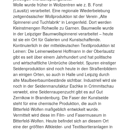
Wolle wurde früher in Wollzentren wie z. B. Forst
(Lausitz) verarbeitet. Eine regionale Wiederbelebung
zeitgenössischer Wollproduktion ist der Verein „Alte
Spinnerei und Tuchfabrik“ in Lengenfeld. Dort werden
Kleinstmengen Rohwolle zu Garnen. Baumwolle wurde
in der Leipziger Baumwollspinnerei verarbeitet – heute
ist sie ein Ort für Galerien und Kunstschaffende.
Kontinuierlich in der mitteldeutschen Textilproduktion ist
Leinen: Die Leinenweberei Hoffmann in der Oberlausitz
gibt es seit über einem Jahrhundert und hat politische
und wirtschaftliche Umbrüche überlebt. Spuren einstiger
Seidenproduktion sind noch heute in den Straßenbildern
an einigen Orten, so auch in Halle und Leipzig durch
alte Maulbeerbaumbestände sichtbar. Industriell wird sie
noch in der Seidenmanufaktur Eschke in Crimmitschau
verwebt, eine Seidenraupenzucht gibt es auf Gut
Zernikow in Brandenburg. Die Faser der Kunstseide
steht für eine chemische Produktion, die auch in
Bitterfeld-Wolfen maßgeblich entwickelt wurde.
Vermittelt wird diese im Film- und Fasermuseum in
Bitterfeld-Wolfen. Heute befindet sich an diesem Ort
eine der größten Altkleider- und Textilsortieranlagen in