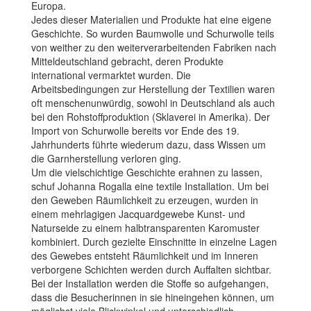
Europa.
Jedes dieser Materialien und Produkte hat eine eigene
Geschichte. So wurden Baumwolle und Schurwolle teils
von weither zu den weiterverarbeitenden Fabriken nach
Mitteldeutschland gebracht, deren Produkte
international vermarktet wurden. Die
Arbeitsbedingungen zur Herstellung der Textilien waren
oft menschenunwürdig, sowohl in Deutschland als auch
bei den Rohstoffproduktion (Sklaverei in Amerika). Der
Import von Schurwolle bereits vor Ende des 19.
Jahrhunderts führte wiederum dazu, dass Wissen um
die Garnherstellung verloren ging.
Um die vielschichtige Geschichte erahnen zu lassen,
schuf Johanna Rogalla eine textile Installation. Um bei
den Geweben Räumlichkeit zu erzeugen, wurden in
einem mehrlagigen Jacquardgewebe Kunst- und
Naturseide zu einem halbtransparenten Karomuster
kombiniert. Durch gezielte Einschnitte in einzelne Lagen
des Gewebes entsteht Räumlichkeit und im Inneren
verborgene Schichten werden durch Auffalten sichtbar.
Bei der Installation werden die Stoffe so aufgehangen,
dass die Besucherinnen in sie hineingehen können, um
möglichst viele Blickwinkel und unterschiedlich