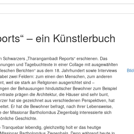
rts“ – ein Künstlerbuch
fan Schwarzers „Tharangambadi Reports“ erschienen. Das
ichnungen und Tagebuchtexte in einer Collage mit ausgewählten
lleschen Berichten“ aus dem 18. Jahrhundert sowie Interviews
Bil
dabei zwei Feldern: zum einen den Menschen, zum anderen
, weil sie stark an Religionen ausgerichtet sind –
ngen der Behausungen hinduistischer Bewohner zum Beispiel
ntraste prägen die Architektur, die Häuser sind sehr bunt,
rzer hat sie gezeichnet aus verschiedenen Perspektiven, hat
itet. Er hat die Bewohner befragt, nach ihrer Lebensweise,
 der Missionar Bartholomäus Ziegenbalg interessierte sich
rsönliche Geschichte.
Tranquebar lebendig, gleichzeitig holt er das heutige
Missionar Bartholomäus Ziegenbalg. Denn während heute in