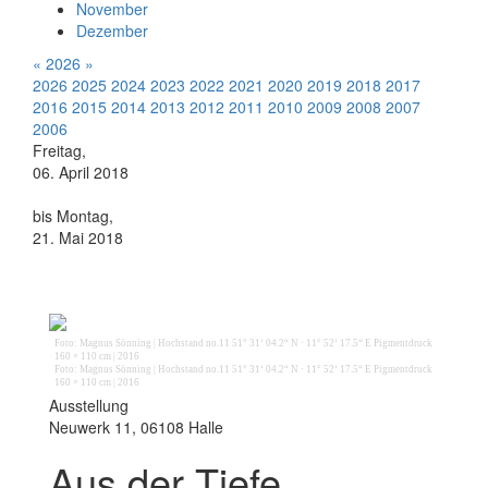
November
Dezember
«
2026
»
2026
2025
2024
2023
2022
2021
2020
2019
2018
2017
2016
2015
2014
2013
2012
2011
2010
2009
2008
2007
2006
Freitag,
06. April 2018
bis Montag,
21. Mai 2018
Foto: Magnus Sönning | Hochstand no.11 51° 31‘ 04.2“ N · 11° 52‘ 17.5“ E Pigmentdruck
160 × 110 cm | 2016
Foto: Magnus Sönning | Hochstand no.11 51° 31‘ 04.2“ N · 11° 52‘ 17.5“ E Pigmentdruck
160 × 110 cm | 2016
Ausstellung
Neuwerk 11, 06108 Halle
Aus der Tiefe