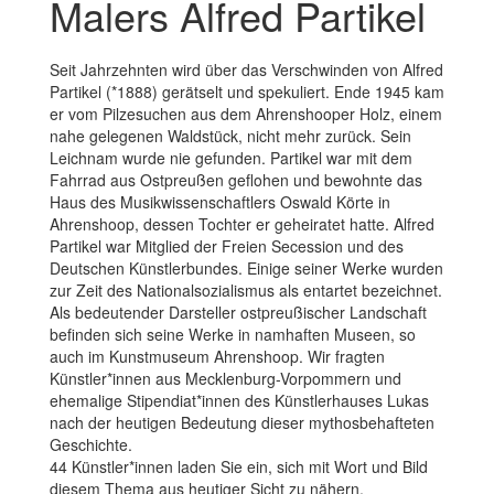
Malers Alfred Partikel
Seit Jahrzehnten wird über das Verschwinden von Alfred
Partikel (*1888) gerätselt und spekuliert. Ende 1945 kam
er vom Pilzesuchen aus dem Ahrenshooper Holz, einem
nahe gelegenen Waldstück, nicht mehr zurück. Sein
Leichnam wurde nie gefunden. Partikel war mit dem
Fahrrad aus Ostpreußen geflohen und bewohnte das
Haus des Musikwissenschaftlers Oswald Körte in
Ahrenshoop, dessen Tochter er geheiratet hatte. Alfred
Partikel war Mitglied der Freien Secession und des
Deutschen Künstlerbundes. Einige seiner Werke wurden
zur Zeit des Nationalsozialismus als entartet bezeichnet.
Als bedeutender Darsteller ostpreußischer Landschaft
befinden sich seine Werke in namhaften Museen, so
auch im Kunstmuseum Ahrenshoop. Wir fragten
Künstler*innen aus Mecklenburg-Vorpommern und
ehemalige Stipendiat*innen des Künstlerhauses Lukas
nach der heutigen Bedeutung dieser mythosbehafteten
Geschichte.
44 Künstler*innen laden Sie ein, sich mit Wort und Bild
diesem Thema aus heutiger Sicht zu nähern.