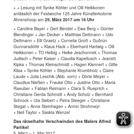
+ + Lesung mit Synke Köhler und Olli Heikkonen
anlässlich der Festwoche 125 Jahre Künstlerkolonie
Ahrenshoop am
25. März 2017 um 16 Uhr
+ Caroline Bayer + Gert Bendel + Ewa Berg + Günter
Blendinger + Jan Decker + Matthias Dettmann + Udo
Dettmann + Elli Graetz + Cornelia Groß + Guðrún
Gunnarsdóttir + Klaus Hack + Eberhard Hartwig + Olli
Heikkonen + TO Helbig + Heike Jeschonnek + Thomas
Judisch + Peter Kaiser + Claudia Kapellusch + Jeanett
Kipka + Thomas Kleinschmidt + Hagen Klennert + Gitte
Klisa + Synke Köhler + Stephanie Krumbholz + Claire
Laude + Julia Leschik (Abb. vorn) + Dörte Meyer +
Claudius Nießen + Frauke Otto + Justine Otto + Maria
Raeuber + Fabian Reimann + Clara S. Rueprich +
Christiane Gerda Schmidt + Andy Scholz + Bernhard
Schrock + Uta Siebert + Petra Steeger + Christiane
Stegat + Anne Steinhagen + Armin Strohmeyr
+ Neil Taylor + Saskia Wenzel
Das rätselhafte Verschwinden des Malers Alfred
Partikel
5. März – 1. Mai 2017