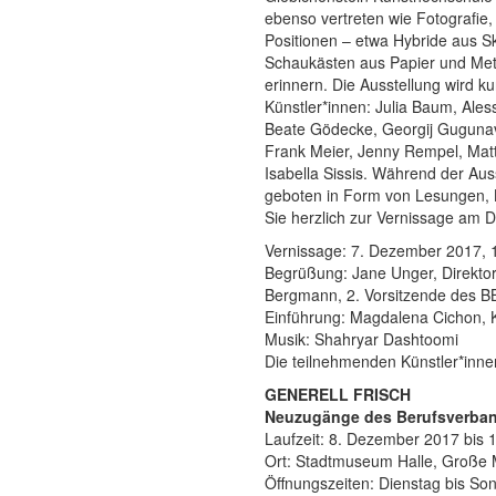
ebenso vertreten wie Fotografie,
Positionen – etwa Hybride aus S
Schaukästen aus Papier und Metal
erinnern. Die Ausstellung wird ku
Künstler*innen: Julia Baum, Ale
Beate Gödecke, Georgij Gugunav
Frank Meier, Jenny Rempel, Matth
Isabella Sissis. Während der Au
geboten in Form von Lesungen, 
Sie herzlich zur Vernissage am 
Vernissage: 7. Dezember 2017, 
Begrüßung: Jane Unger, Direktor
Bergmann, 2. Vorsitzende des B
Einführung: Magdalena Cichon, K
Musik: Shahryar Dashtoomi
Die teilnehmenden Künstler*inn
GENERELL FRISCH
Neuzugänge des Berufsverban
Laufzeit: 8. Dezember 2017 bis 
Ort: Stadtmuseum Halle, Große 
Öffnungszeiten: Dienstag bis So