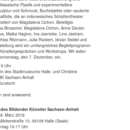
 klassische Plastik und experimentellere
kulptur und Schmuck, Buchobjekte oder opulente
lfolie, die an indonesisches Schattentheater
ratiert von Magdalena Cichon. Beteiligte
ssa Brossmer, Magdalena Cichon, Anne Deuter,
a, Maika Hagino, Ina Jaenicke, Line Jastram,
ias Ritzmann, Julia Rückert, István Seidel und
sstellung wird ein umfangreiches Begleitprogramm
Künstlergesprächen und Workshops. Wir laden
Donnerstag, den 7. Dezember, ein.
19 Uhr
in des Stadtmuseums Halle, und Christine
BK Sachsen-Anhalt
uratorin
en sind anwesend.
des Bildender Künstler Sachsen-Anhalt
18. März 2018
Märkerstraße 10, 06108 Halle (Saale)
nntag 10-17 Uhr