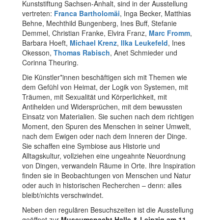
Kunststiftung Sachsen-Anhalt, sind in der Ausstellung
vertreten:
Franca Bartholomäi
, Inga Becker, Matthias
Behne, Mechthild Bungenberg, Ines Buff, Stefanie
Demmel, Christian Franke, Elvira Franz,
Marc Fromm
,
Barbara Hoeft,
Michael Krenz
,
Ilka Leukefeld
, Ines
Okesson,
Thomas Rabisch
, Anet Schmieder und
Corinna Theuring.
Die Künstler*innen beschäftigen sich mit Themen wie
dem Gefühl von Heimat, der Logik von Systemen, mit
Träumen, mit Sexualität und Körperlichkeit, mit
Antihelden und Widersprüchen, mit dem bewussten
Einsatz von Materialien. Sie suchen nach dem richtigen
Moment, den Spuren des Menschen in seiner Umwelt,
nach dem Ewigen oder nach dem Inneren der Dinge.
Sie schaffen eine Symbiose aus Historie und
Alltagskultur, vollziehen eine ungeahnte Neuordnung
von Dingen, verwandeln Räume in Orte. Ihre Inspiration
finden sie in Beobachtungen von Menschen und Natur
oder auch in historischen Recherchen – denn: alles
bleibt/nichts verschwindet.
Neben den regulären Besuchszeiten ist die Ausstellung
geöffnet zur
Museumsnacht Halle & Leipzig
am
11.