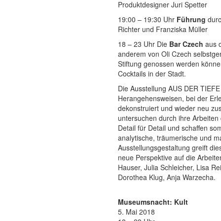
Produktdesigner Juri Spetter
19:00 – 19:30 Uhr
Führung
durc
Richter und Franziska Müller
18 – 23 Uhr Die
Bar Czech
aus d
anderem von Oli Czech selbstge
Stiftung genossen werden können
Cocktails in der Stadt.
Die Ausstellung AUS DER TIEFE z
Herangehensweisen, bei der Erle
dekonstruiert und wieder neu z
untersuchen durch ihre Arbeite
Detail für Detail und schaffen s
analytische, träumerische und m
Ausstellungsgestaltung greift di
neue Perspektive auf die Arbeiten
Hauser, Julia Schleicher, Lisa 
Dorothea Klug, Anja Warzecha.
Museumsnacht: Kult
5. Mai 2018