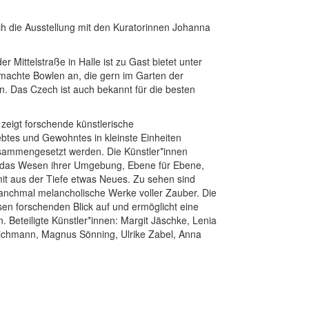
h die Ausstellung mit den Kuratorinnen Johanna
er Mittelstraße in Halle ist zu Gast bietet unter
machte Bowlen an, die gern im Garten der
. Das Czech ist auch bekannt für die besten
eigt forschende künstlerische
btes und Gewohntes in kleinste Einheiten
usammengesetzt werden. Die Künstler*innen
n das Wesen ihrer Umgebung, Ebene für Ebene,
omit aus der Tiefe etwas Neues. Zu sehen sind
anchmal melancholische Werke voller Zauber. Die
esen forschenden Blick auf und ermöglicht eine
. Beteiligte Künstler*innen: Margit Jäschke, Lenia
Reichmann, Magnus Sönning, Ulrike Zabel, Anna