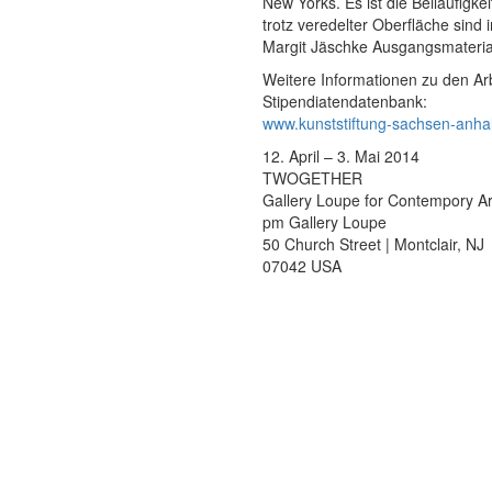
New Yorks. Es ist die Beiläufigkeit
trotz veredelter Oberfläche sin
Margit Jäschke Ausgangsmaterial 
Weitere Informationen zu den Arb
Stipendiatendatenbank:
www.kunststiftung-sachsen-anhal
12. April – 3. Mai 2014
TWOGETHER
Gallery Loupe for Contempory Art 
pm Gallery Loupe
50 Church Street | Montclair, NJ
07042 USA